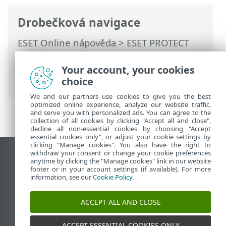
Drobečková navigace
ESET Online nápověda
>
ESET PROTECT
On-Prem
>
Používání ESET PROTECT On-
Prem
>
Hlavní menu ESET PROTECT On-
Your account, your cookies
Prem
>
Oznámení
> Správa oznámení
choice
We and our partners use cookies to give you the best
optimized online experience, analyze our website traffic,
and serve you with personalized ads. You can agree to the
collection of all cookies by clicking "Accept all and close",
decline all non-essential cookies by choosing "Accept
essential cookies only", or adjust your cookie settings by
clicking "Manage cookies". You also have the right to
withdraw your consent or change your cookie preferences
Zobrazit verzi pro počítač
anytime by clicking the "Manage cookies" link in our website
footer or in your account settings (if available). For more
End of Life
information, see our
Cookie Policy
.
ESET Databáze znalostí
ESET Forum
ACCEPT ALL AND CLOSE
ESET Status Portal
Regionální podpora
ACCEPT ESSENTIAL COOKIES ONLY