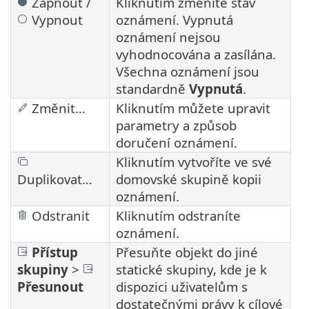
Zapnout /
Kliknutím změníte stav
Vypnout
oznámení. Vypnutá
oznámení nejsou
vyhodnocována a zasílána.
Všechna oznámení jsou
standardně
Vypnutá
.
Změnit…
Kliknutím můžete upravit
parametry a způsob
doručení oznámení.
Kliknutím vytvoříte ve své
Duplikovat…
domovské skupině kopii
oznámení.
Odstranit
Kliknutím odstraníte
oznámení.
Přístup
Přesuňte objekt do jiné
skupiny
>
statické skupiny, kde je k
Přesunout
dispozici uživatelům s
dostatečnými právy k cílové