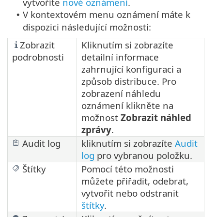
vytvoříte
nové oznámení
.
V kontextovém menu oznámení máte k
•
dispozici následující možnosti:
Zobrazit
Kliknutím si zobrazíte
podrobnosti
detailní informace
zahrnující konfiguraci a
způsob distribuce. Pro
zobrazení náhledu
oznámení klikněte na
možnost
Zobrazit náhled
zprávy
.
Audit log
kliknutím si zobrazíte
Audit
log
pro vybranou položku.
Štítky
Pomocí této možnosti
můžete přiřadit, odebrat,
vytvořit nebo odstranit
štítky
.