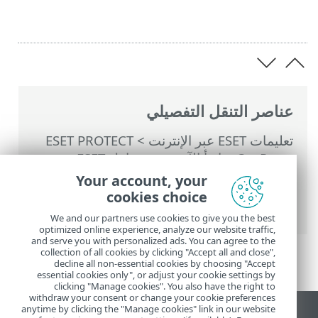
عناصر التنقل التفصيلي
تعليمات ESET عبر الإنترنت
>
ESET PROTECT
On-Prem
>
ابدأ الآن
>
نشر عامل ESET
Management
>
نشر عن بُعد
>
ESET Remote
Your account, your
Deployment Tool
> شروط أداة نشر ESET
cookies choice
عن بُعد
We and our partners use cookies to give you the best
optimized online experience, analyze our website traffic,
and serve you with personalized ads. You can agree to the
collection of all cookies by clicking "Accept all and close",
decline all non-essential cookies by choosing "Accept
essential cookies only", or adjust your cookie settings by
clicking "Manage cookies". You also have the right to
withdraw your consent or change your cookie preferences
anytime by clicking the "Manage cookies" link in our website