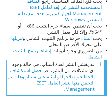
يجب فتح المنافذ المناسبة. راجع
المنافذ
المستخدمة للنشر عن بُعد لعامل ESET
Management لجهاز كمبيوتر هدف مع نظام
التشغيل Windows
.
يجب أن تتضمن أسماء حزم التثبيت ‎"x86" أو
"x64". وإلا؛ فلن يعمل النشر.
يجب ‎
إنشاء
حزمة برنامج التثبيت الشامل و
تنزيلها
على محرك الأقراص المحلي.
من الضروري وجود أذونات ‎
إنشاء برنامج التثبيت
الشامل
.
قد يفشل النشر لعدة أسباب. في حالة وجود
أي مشكلات في النشر، اقرأ ‎
فصل استكشاف
الأخطاء وإصلاحها
أو
أمثلة على سيناريوهات تم
التحقق منها لنشر العامل ESET
.
Management