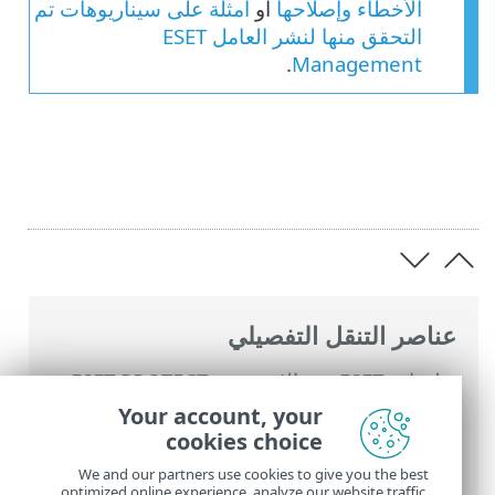
الأخطاء وإصلاحها
أو
أمثلة على سيناريوهات تم
التحقق منها لنشر العامل ESET
.
Management
عناصر التنقل التفصيلي
تعليمات ESET عبر الإنترنت
>
ESET PROTECT
On-Prem
>
ابدأ الآن
>
نشر عامل ESET
Your account, your
Management
>
نشر عن بُعد
> أداة نشر ESET
cookies choice
عن بُعد
We and our partners use cookies to give you the best
optimized online experience, analyze our website traffic,