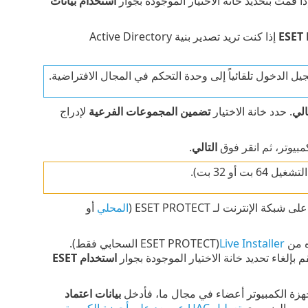
استخدام بيانات
إذا كنت تريد تصدير بنية Active Directory
 الدخول تلقائياً إلى وحدة التحكم في المجال الافتراضية.
الي
. حدد خانة الاختيار ‎
تضمين المجموعات الفرعية
لإدراج
يوتر، ثم انقر فوق ‎
التالي
.
أو 32 بت).
إنترنت لـ ESET PROTECT (
المحلي
أو
ه من
Live Installer
(
ESET PROTECT
السحابي فقط).
بإلغاء تحديد خانة الاختيار الموجودة بجوار
استخدام ESET
هزة الكمبيوتر أعضاء في مجال ما، فأدخل ‎
بيانات اعتماد
 من الضروري
تعطيل UAC عن بعد على أجهزة الكمبيوتر