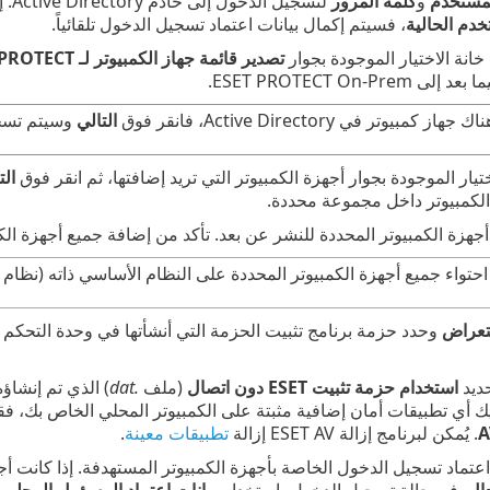
مستخدم
و
كلمة المرور
لتسجيل الدخول إلى خادم Active Directory. إذا قمت بتحديد خانة الاختيار الموجودة بجوار ‎
خدم الحالية
، فسيتم إكمال بيانات اعتماد تسجيل الدخول تلقائياً.
د خانة الاختيار الموجودة بجوار
تصدير قائمة جهاز الكمبيوتر لـ ESET PROTECT
ESET PROTECT On-Prem.
ز كمبيوتر في Active Directory، فانقر فوق
التالي
وسيتم تسجيل
تيار الموجودة بجوار أجهزة الكمبيوتر التي تريد إضافتها، ثم انقر فوق ‎
الت
الكمبيوتر داخل مجموعة محددة.
زة الكمبيوتر المحددة للنشر عن بعد. تأكد من إضافة جميع أجهزة الكمب
تواء جميع أجهزة الكمبيوتر المحددة على النظام الأساسي ذاته (نظام التشغيل 64 بت 
عراض
وحدد حزمة برنامج تثبيت الحزمة التي أنشأتها في وحدة التحكم على شبكة ال
حديد
استخدام حزمة تثبيت ESET دون اتصال
(ملف
.dat
) الذي تم إنشاؤ
يك أي تطبيقات أمان إضافية مثبتة على الكمبيوتر المحلي الخاص بك، فقم 
A
. يُمكن لبرنامج إزالة ESET AV إزالة
تطبيقات معينة
.
اعتماد تسجيل الدخول الخاصة بأجهزة الكمبيوتر المستهدفة. إذا كانت أج
ال
. في حالة تسجيل الدخول باستخدام ‎
بيانات اعتماد المسؤول المحلي
،