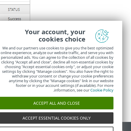
Your account, your
يمكنك التحقق من
cookies choice
عامل ESET Management بشكل صحيح.
We and our partners use cookies to give you the best optimized
قد يفشل 
online experience, analyze our website traffic, and serve you with
personalized ads. You can agree to the collection of all cookies by
التحقق منها ل
clicking "Accept all and close", decline all non-essential cookies by
choosing "Accept essential cookies only", or adjust your cookie
settings by clicking "Manage cookies". You also have the right to
withdraw your consent or change your cookie preferences
anytime by clicking the "Manage cookies" link in our website
footer or in your account settings (if available). For more
.
information, see our
Cookie Policy
ACCEPT ALL AND CLOSE
ACCEPT ESSENTIAL COOKIES ONLY