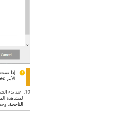
إذا قمت 
الأمر
ec
عند بدء التث
لمشاهدة المز
الناجحة
، وح