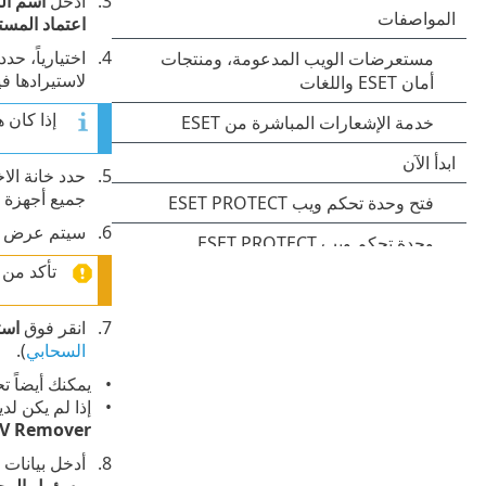
أدخل ‎
اسم ال
اعتماد المست
اختيارياً، حد
لاستيرادها فيما بعد إلى 
إذا كان هناك جها
حدد خانة الاخ
جميع أجهزة 
سيتم عرض أجه
تأكد من اح
انقر فوق
است
السحابي
).
يمكنك أيضاً ت
إذا لم يكن لد
V Remover
أدخل بيانات 
مسؤول المج