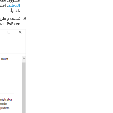
المحلية
. اختي
تلقائياً.
تُستخدم
طريق
ws.
PsExec