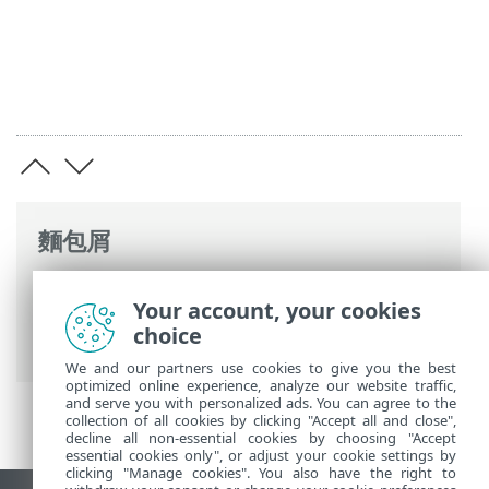
麵包屑
ESET 線上說明
>
ESET PROTECT On-Prem
>
Your account, your cookies
開始使用
>
ESET PROTECT Web Console
>
choice
標籤
We and our partners use cookies to give you the best
optimized online experience, analyze our website traffic,
and serve you with personalized ads. You can agree to the
collection of all cookies by clicking "Accept all and close",
decline all non-essential cookies by choosing "Accept
essential cookies only", or adjust your cookie settings by
clicking "Manage cookies". You also have the right to