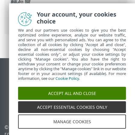
麵包屑
Your account, your cookies
ESET 線上說明
>
ESET PROTECT On-Prem
>
choice
開始使用
We and our partners use cookies to give you the best
optimized online experience, analyze our website traffic,
and serve you with personalized ads. You can agree to the
collection of all cookies by clicking "Accept all and close",
decline all non-essential cookies by choosing "Accept
essential cookies only", or adjust your cookie settings by
clicking "Manage cookies". You also have the right to
withdraw your consent or change your cookie preferences
anytime by clicking the "Manage cookies" link in our website
檢視桌面網站
footer or in your account settings (if available). For more
End of Life
information, see our
Cookie Policy
.
ESET 知識庫
ACCEPT ALL AND CLOSE
ESET 論壇
ESET Status Portal
ACCEPT ESSENTIAL COOKIES ONLY
地區設定
MANAGE COOKIES
© 1992 - 2026 ESET, spol. s
管理 Cookie
r.o. - 保留所有權利。
Cookie 原則