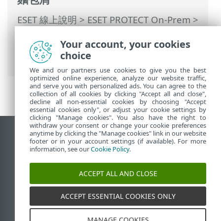
ESET 線上說明
>
ESET PROTECT On-Prem
>
使用 ESET PROTECT On-Prem
>
ESET
Your account, your cookies
PROTECT On-Prem 主功能表
>
原則
> 將原
choice
則指派至群組
We and our partners use cookies to give you the best
optimized online experience, analyze our website traffic,
and serve you with personalized ads. You can agree to the
collection of all cookies by clicking "Accept all and close",
decline all non-essential cookies by choosing "Accept
essential cookies only", or adjust your cookie settings by
clicking "Manage cookies". You also have the right to
withdraw your consent or change your cookie preferences
anytime by clicking the "Manage cookies" link in our website
檢視桌面網站
footer or in your account settings (if available). For more
End of Life
information, see our
Cookie Policy
.
ESET 知識庫
ACCEPT ALL AND CLOSE
ESET 論壇
ESET Status Portal
ACCEPT ESSENTIAL COOKIES ONLY
地區設定
MANAGE COOKIES