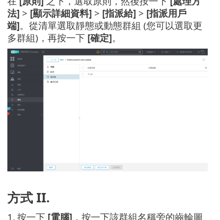
在
[原則]
之下，選取原則，然後按一下
[處理方
法]
>
[顯示詳細資料]
>
[指派給]
>
[指派用戶
端]
。從清單選取靜態或動態群組 (您可以選取更
多群組)，再按一下
[確定]
。
方式 II.
1.
按一下
[電腦]
，按一下該群組名稱旁的齒輪圖