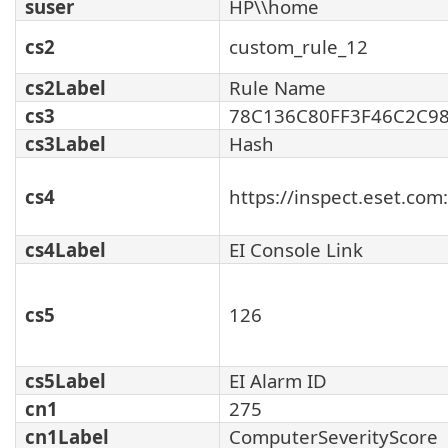
suser
HP\\home
cs2
custom_rule_12
cs2Label
Rule Name
cs3
78C136C80FF3F46C2C9
cs3Label
Hash
cs4
https://inspect.eset.co
cs4Label
EI Console Link
cs5
126
cs5Label
EI Alarm ID
cn1
275
cn1Label
ComputerSeverityScore