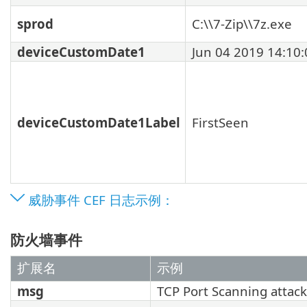
sprod
C:\\7-Zip\\7z.exe
deviceCustomDate1
Jun 04 2019 14:10:
deviceCustomDate1Label
FirstSeen
威胁事件 CEF 日志示例：
防火墙事件
扩展名
示例
msg
TCP Port Scanning attack