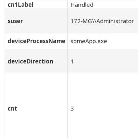
cn1Label
Handled
suser
172-MG\\Administrator
deviceProcessName
someApp.exe
deviceDirection
1
cnt
3