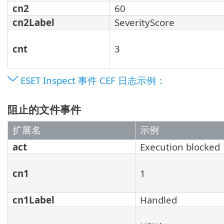
cn2
60
cn2Label
SeverityScore
cnt
3
ESET Inspect 事件 CEF 日志示例：
阻止的文件事件
扩展名
示例
act
Execution blocked
cn1
1
cn1Label
Handled