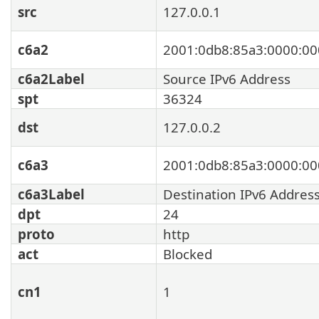
src
127.0.0.1
c6a2
2001:0db8:85a3:0000:00
c6a2Label
Source IPv6 Address
spt
36324
dst
127.0.0.2
c6a3
2001:0db8:85a3:0000:00
c6a3Label
Destination IPv6 Addres
dpt
24
proto
http
act
Blocked
cn1
1