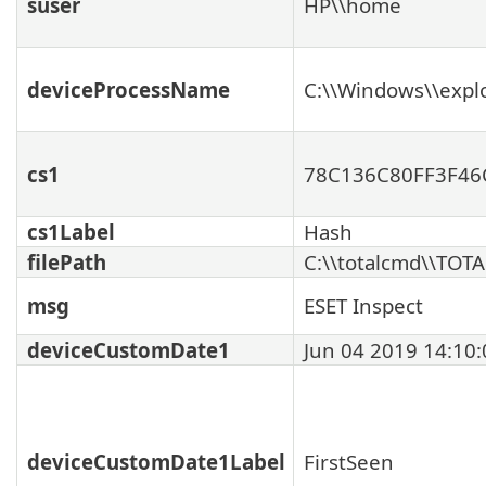
suser
HP\\home
deviceProcessName
C:\\Windows\\expl
cs1
78C136C80FF3F46
cs1Label
Hash
filePath
C:\\totalcmd\\TOT
msg
ESET Inspect
deviceCustomDate1
Jun 04 2019 14:10:
deviceCustomDate1Label
FirstSeen