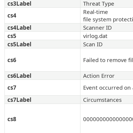
cs3Label
Threat Type
Real-time
cs4
file system protect
cs4Label
Scanner ID
cs5
virlog.dat
cs5Label
Scan ID
cs6
Failed to remove fi
cs6Label
Action Error
cs7
Event occurred on 
cs7Label
Circumstances
cs8
000000000000000