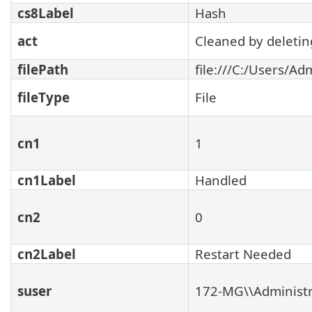
cs8Label
Hash
act
Cleaned by deleting
filePath
file:///C:/Users/
fileType
File
cn1
1
cn1Label
Handled
cn2
0
cn2Label
Restart Needed
suser
172-MG\\Administr