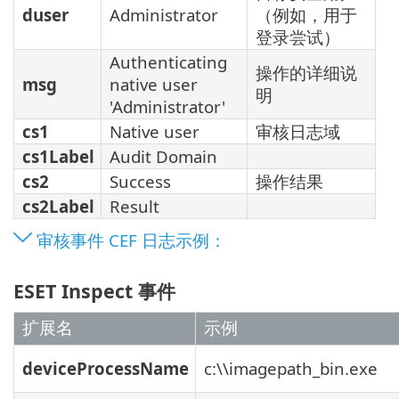
duser
Administrator
（例如，用于
登录尝试）
Authenticating
操作的详细说
msg
native user
明
'Administrator'
cs1
Native user
审核日志域
cs1Label
Audit Domain
cs2
Success
操作结果
cs2Label
Result
审核事件 CEF 日志示例：
ESET Inspect 事件
扩展名
示例
deviceProcessName
c:\\imagepath_bin.exe