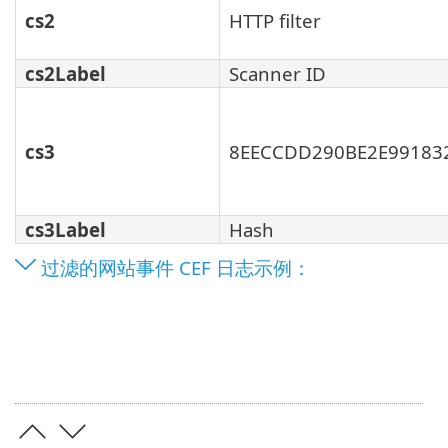
cs2
HTTP filter
cs2Label
Scanner ID
cs3
8EECCDD290BE2E99183
cs3Label
Hash
过滤的网站事件 CEF 日志示例：