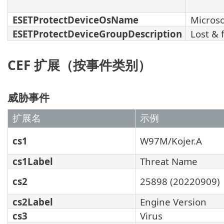
ESETProtectDeviceOsName
Micros
ESETProtectDeviceGroupDescription
Lost & 
CEF 扩展（按事件类别）
威胁事件
扩展名
示例
cs1
W97M/Kojer.A
cs1Label
Threat Name
cs2
25898 (20220909)
cs2Label
Engine Version
cs3
Virus