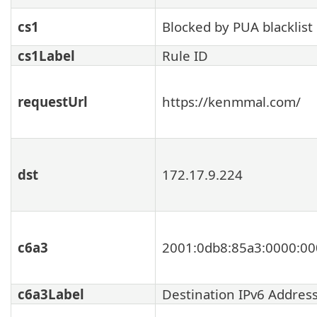
cs1
Blocked by PUA blacklist
cs1Label
Rule ID
requestUrl
https://kenmmal.com/
dst
172.17.9.224
c6a3
2001:0db8:85a3:0000:00
c6a3Label
Destination IPv6 Addres