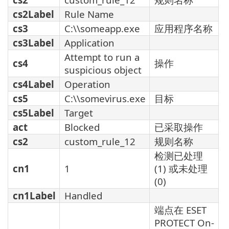
cs2Label
Rule Name
cs3
C:\\someapp.exe
应用程序名称
cs3Label
Application
Attempt to run a
cs4
操作
suspicious object
cs4Label
Operation
cs5
C:\\somevirus.exe
目标
cs5Label
Target
act
Blocked
已采取操作
cs2
custom_rule_12
规则名称
检测已处理
cn1
1
(1) 或未处理
(0)
cn1Label
Handled
端点在 ESET
PROTECT On-