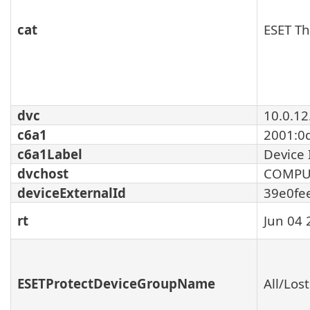
cat
ESET Th
dvc
10.0.12
c6a1
2001:0
c6a1Label
Device 
dvchost
COMPU
deviceExternalId
39e0fe
rt
Jun 04 
ESETProtectDeviceGroupName
All/Los