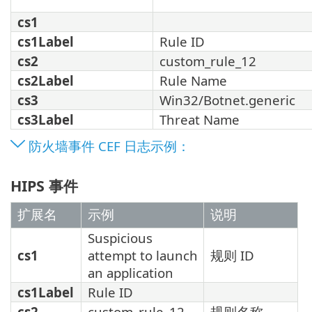
cs1
cs1Label
Rule ID
cs2
custom_rule_12
cs2Label
Rule Name
cs3
Win32/Botnet.generic
cs3Label
Threat Name
防火墙事件 CEF 日志示例：
HIPS 事件
扩展名
示例
说明
Suspicious
cs1
attempt to launch
规则 ID
an application
cs1Label
Rule ID
cs2
custom_rule_12
规则名称