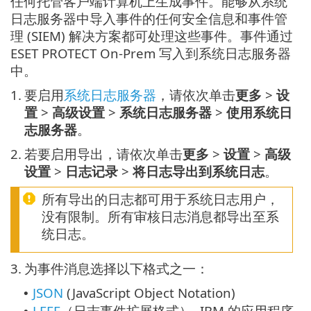
任何托管客户端计算机上生成事件。能够从系统
日志服务器中导入事件的任何安全信息和事件管
理 (SIEM) 解决方案都可处理这些事件。事件通过
ESET PROTECT On-Prem 写入到系统日志服务器
中。
1.
要启用
系统日志服务器
，请依次单击
更多
>
设
置
>
高级设置
>
系统日志服务器
>
使用系统日
志服务器
。
2.
若要启用导出，请依次单击
更多
>
设置
>
高级
设置
>
日志记录
>
将日志导出到系统日志
。
所有导出的日志都可用于系统日志用户，
没有限制。所有审核日志消息都导出至系
统日志。
3.
为事件消息选择以下格式之一：
JSON
(JavaScript Object Notation)
•
LEEF
（日志事件扩展格式）- IBM 的应用程序