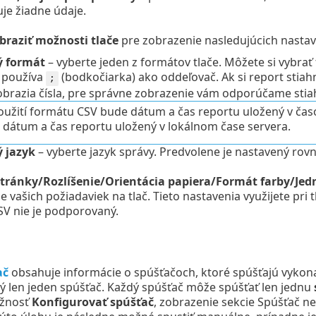
je žiadne údaje.
braziť možnosti tlače
pre zobrazenie nasledujúcich nastav
ý formát
– vyberte jeden z formátov tlače.
Môžete si vybrať
a používa
(bodkočiarka) ako oddeľovač. Ak si report stiahn
;
brazia čísla, pre správne zobrazenie vám odporúčame stia
použití formátu CSV bude dátum a čas reportu uložený v ča
 dátum a čas reportu uložený v lokálnom čase servera.
ý jazyk
– vyberte jazyk správy. Predvolene je nastavený ro
stránky/Rozlíšenie/Orientácia papiera/Formát farby/Jed
e vašich požiadaviek na tlač. Tieto nastavenia využijete pri 
SV nie je podporovaný.
ač
obsahuje informácie o spúšťačoch, ktoré spúšťajú vykona
 len jeden spúšťač. Každý spúšťač môže spúšťať len jednu
žnosť
Konfigurovať spúšťač
, zobrazenie sekcie Spúšťač n