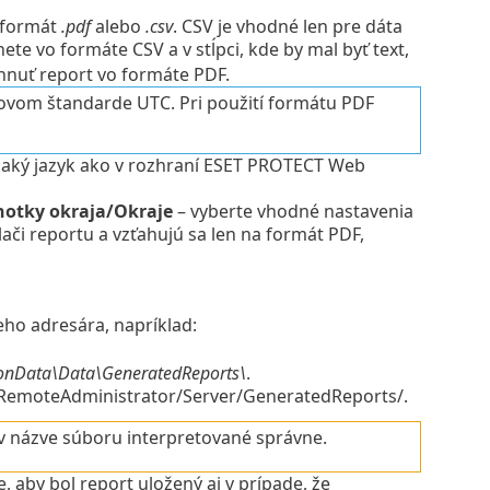
 formát
.pdf
alebo
.csv
. CSV je vhodné len pre dáta
ete vo formáte CSV a v stĺpci, kde by mal byť text,
hnuť report vo formáte PDF.
sovom štandarde UTC. Pri použití formátu PDF
vnaký jazyk ako v rozhraní ESET PROTECT Web
notky okraja/Okraje
– vyberte vhodné nastavenia
tlači reportu a vzťahujú sa len na formát PDF,
ho adresára, napríklad:
ionData\Data\GeneratedReports\
.
t/RemoteAdministrator/Server/GeneratedReports/.
 v názve súboru interpretované správne.
, aby bol report uložený aj v prípade, že