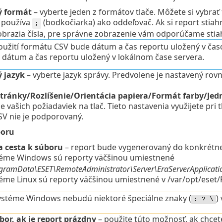
ý formát
– vyberte jeden z formátov tlače.
Môžete si vybrať
a používa
(bodkočiarka) ako oddeľovač. Ak si report stiahn
;
brazia čísla, pre správne zobrazenie vám odporúčame stia
použití formátu CSV bude dátum a čas reportu uložený v ča
 dátum a čas reportu uložený v lokálnom čase servera.
ý jazyk
– vyberte jazyk správy. Predvolene je nastavený ro
stránky/Rozlíšenie/Orientácia papiera/Formát farby/Jed
e vašich požiadaviek na tlač. Tieto nastavenia využijete pri 
SV nie je podporovaný.
boru
a cesta k súboru
– report bude vygenerovaný do konkrétne
téme Windows sú reporty väčšinou umiestnené
gramData\ESET\RemoteAdministrator\Server\EraServerApplicat
éme Linux sú reporty väčšinou umiestnené v /var/opt/ese
ystéme Windows nebudú niektoré špeciálne znaky (
)
: ? \
bor, ak je report prázdny
– použite túto možnosť, ak chcete