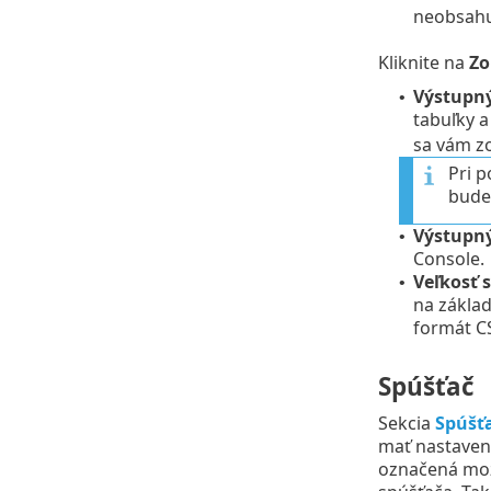
neobsahu
Kliknite na
Zo
Výstupn
•
tabuľky 
sa vám zo
Pri 
bude
Výstupn
•
Console.
Veľkosť 
•
na základ
formát C
Spúšťač
Sekcia
Spúšť
mať nastavený
označená mo