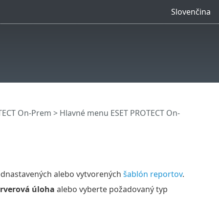
Slovenčina
OTECT On-Prem
>
Hlavné menu ESET PROTECT On-
ednastavených alebo vytvorených
šablón reportov
.
rverová úloha
alebo vyberte požadovaný typ