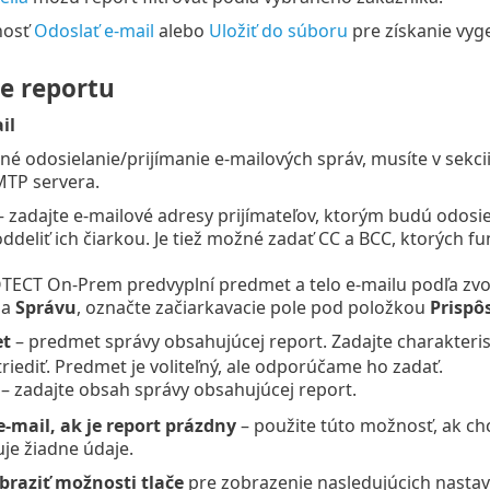
nosť
Odoslať e-mail
alebo
Uložiť do súboru
pre získanie vyg
e reportu
il
é odosielanie/prijímanie e‑mailových správ, musíte v sekci
MTP servera.
 zadajte e-mailové adresy prijímateľov, ktorým budú odosi
oddeliť ich čiarkou. Je tiež možné zadať CC a BCC, ktorých f
ECT On-Prem predvyplní predmet a telo e-mailu podľa zvole
a
Správu
, označte začiarkavacie pole pod položkou
Prispô
t
– predmet správy obsahujúcej report. Zadajte charakteri
triediť. Predmet je voliteľný, ale odporúčame ho zadať.
– zadajte obsah správy obsahujúcej report.
e-mail, ak je report prázdny
– použite túto možnosť, ak chc
je žiadne údaje.
braziť možnosti tlače
pre zobrazenie nasledujúcich nastav