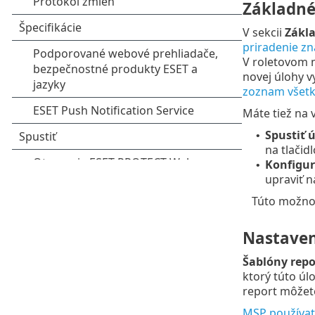
Základn
V sekcii
Zákl
priradenie zn
V roletovom
novej úlohy v
zoznam všetk
Máte tiež na 
Spustiť 
•
na tlačid
Konfigur
•
upraviť n
Túto možnos
Nastaven
Šablóny repo
ktorý túto úl
report môžete
MSP používat