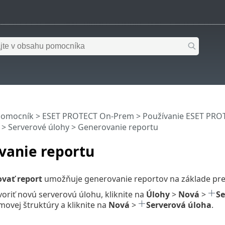
pomocník
>
ESET PROTECT On-Prem
>
Používanie ESET PR
>
Serverové úlohy
> Generovanie reportu
vanie reportu
vať report
umožňuje generovanie reportov na základe pr
voriť novú serverovú úlohu, kliknite na
Úlohy
>
Nová
>
Se
movej štruktúry a kliknite na
Nová
>
Serverová úloha
.