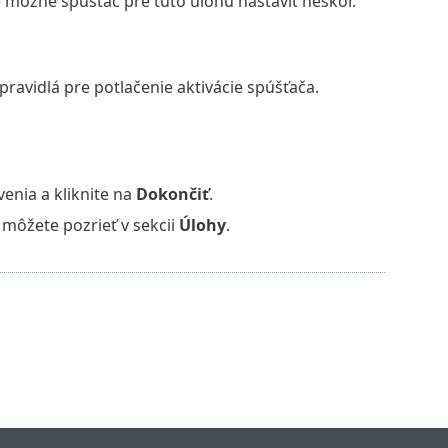
 možné spúšťač pre túto úlohu nastaviť neskôr.
ravidlá pre potlačenie aktivácie spúšťača.
venia a kliknite na
Dokončiť
.
 môžete pozrieť v sekcii
Úlohy
.