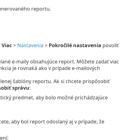
enerovaného reportu.
i
Viac
>
Nastavenia
>
Pokročilé nastavenia
povoliť
elané e-maily obsahujúce report. Môžete zadať viac
unkcia je rovnaká ako v prípade e-mailových
nej šablóny reportu. Ak si chcete prispôsobiť
sobiť správu
:
stický predmet, aby bolo možné prichádzajúce
ete, aby bol report odoslaný aj v prípade, že
ení: