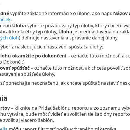
é
adné
vyplňte základné informácie o úlohe, ako napr.
Názov a
ačiek
.
 menu
Úloha
vyberte požadovaný typ úlohy, ktorý chcete vyt
ybrali konkrétny typ úlohy,
Úloha
je prednastavená na zákla
ých úloh
) definuje nastavenia a správanie danej úlohy.
výber z nasledujúcich nastavení spúšťača úlohy:
úlohu okamžite po dokončení
– označte túto možnosť, ak c
lo Dokončiť.
ovať spúšťač
– označte túto možnosť, ak chcete povoliť zo
astavenia spúšťača úlohy.
ť ponechajte neoznačenú, ak chcete spúšťač nastaviť nesk
ia
rtov
– kliknite na Pridať šablónu reportu a zo zoznamu vyb
ohu vytvára, bude môcť vidieť a zvoliť len tie šablóny report
 zvoliť aj viacero šablón.
elia
môžu report filtrovať podľa vybraného zákazníka.