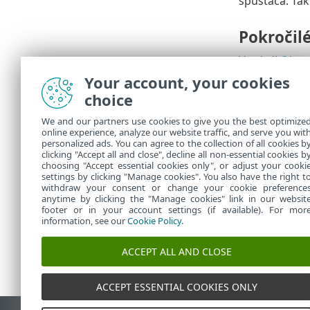
spúšťača. Tak
Pokročil
V sekcii
Obme
Nastavenie ob
Your account, your cookies
choice
Súhrn
We and our partners use cookies to give you the best optimize
online experience, analyze our website traffic, and serve you wit
Všetky použit
personalized ads. You can agree to the collection of all cookies b
clicking "Accept all and close", decline all non-essential cookies b
Indikátor pri
choosing "Accept essential cookies only", or adjust your cooki
settings by clicking "Manage cookies". You also have the right t
withdraw your consent or change your cookie preference
anytime by clicking the "Manage cookies" link in our websit
footer or in your account settings (if available). For mor
information, see our
Cookie Policy
.
ACCEPT ALL AND CLOSE
ACCEPT ESSENTIAL COOKIES ONLY