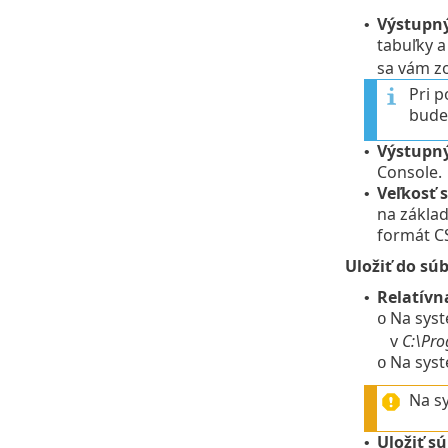
Výstupn
•
tabuľky 
sa vám zo
Pri 
bude
Výstupn
•
Console.
Veľkosť 
•
na základ
formát C
Uložiť do sú
Relatívn
•
Na sys
o
v
C:\Pro
Na syst
o
Na s
Uložiť sú
•