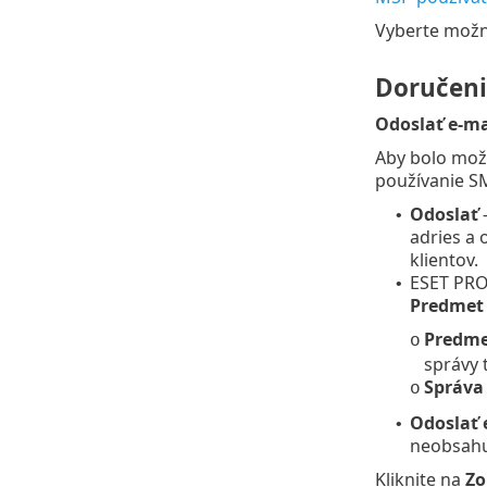
Vyberte mož
Doručeni
Odoslať e-ma
Aby bolo možn
používanie S
Odoslať
–
•
adries a 
klientov.
ESET PROT
•
Predmet
Predme
o
správy 
Správa
o
Odoslať 
•
neobsahu
Kliknite na
Zo