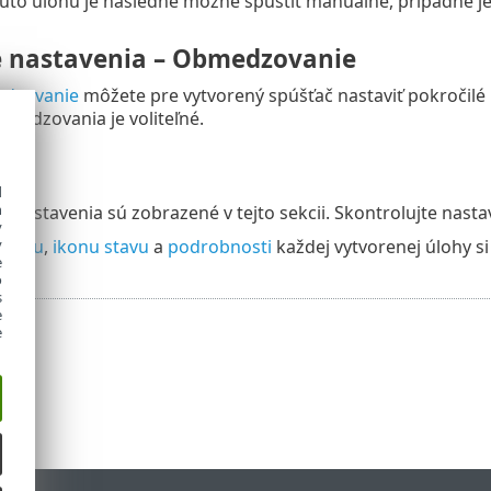
úto úlohu je následne možné spustiť manuálne, prípadne je
é nastavenia – Obmedzovanie
dzovanie
môžete pre vytvorený spúšťač nastaviť pokročilé p
medzovania je voliteľné.
d
h
é nastavenia sú zobrazené v tejto sekcii. Skontrolujte nasta
y
y
ebehu
,
ikonu stavu
a
podrobnosti
každej vytvorenej úlohy si
e
o
s
e
e