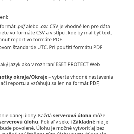
ení:
 formát
.pdf
alebo
.csv
. CSV je vhodné len pre dáta
ete vo formáte CSV a v stĺpci, kde by mal byť text,
hnuť report vo formáte PDF.
sovom štandarde UTC. Pri použití formátu PDF
vnaký jazyk ako v rozhraní ESET PROTECT Web
notky okraja/Okraje
– vyberte vhodné nastavenia
tlači reportu a vzťahujú sa len na formát PDF,
nie danej úlohy. Každá
serverová úloha
môže
serverovú úlohu
. Pokiaľ v sekcii
Základné
nie je
ebude povolené. Úlohu je možné vytvoriť aj bez