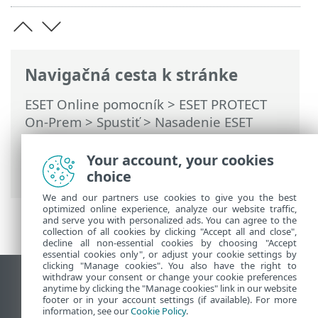
Navigačná cesta k stránke
ESET Online pomocník
>
ESET PROTECT
On-Prem
>
Spustiť
>
Nasadenie ESET
Management Agenta
>
Lokálne
nasadenie agenta
> Vytvorenie
Your account, your cookies
inštalačného skriptu agenta
choice
We and our partners use cookies to give you the best
optimized online experience, analyze our website traffic,
and serve you with personalized ads. You can agree to the
collection of all cookies by clicking "Accept all and close",
decline all non-essential cookies by choosing "Accept
essential cookies only", or adjust your cookie settings by
clicking "Manage cookies". You also have the right to
withdraw your consent or change your cookie preferences
Zobraziť stránku ako na počítači
anytime by clicking the "Manage cookies" link in our website
footer or in your account settings (if available). For more
End of Life
information, see our
Cookie Policy
.