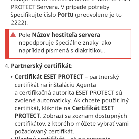
PROTECT Servera. V prípade potreby
špecifikujte číslo
Portu
(predvolene je to
2222).
Pole
Názov hostiteľa servera
nepodporuje špeciálne znaky, ako
napríklad písmená s diakritikou.
4.
Partnerský certifikát
:
Certifikát ESET PROTECT
– partnerský
•
certifikát na inštaláciu Agenta
a certifikačná autorita ESET PROTECT sú
zvolené automaticky. Ak chcete použiť iný
certifikát, kliknite na
Certifikát ESET
PROTECT
. Zobrazí sa zoznam dostupných
certifikátov, z ktorého môžete vybrať vami
požadovaný certifikát.
Vlastný certifikát
– ak na overenie