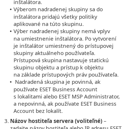
inštalátora.
Výberom nadradenej skupiny sa do
•
inštalátora pridajú všetky politiky
aplikované na túto skupinu.
Výber nadradenej skupiny nemá vplyv
•
na umiestnenie inštalátora. Po vytvorení
je inštalátor umiestnený do prístupovej
skupiny aktuálneho používateľa.
Prístupová skupina nastavuje statickú
skupinu objektu a prístup k objektu
na základe prístupových práv používateľa.
Nadradená skupina je povinná, ak
•
používate ESET Business Account
s lokalitami alebo ESET MSP Administrator,
a nepovinná, ak používate ESET Business
Account bez lokalít.
3.
Názov hostiteľa servera (voliteľné)
–
zadajte názov hostiteľa alebo IP adresu ESET