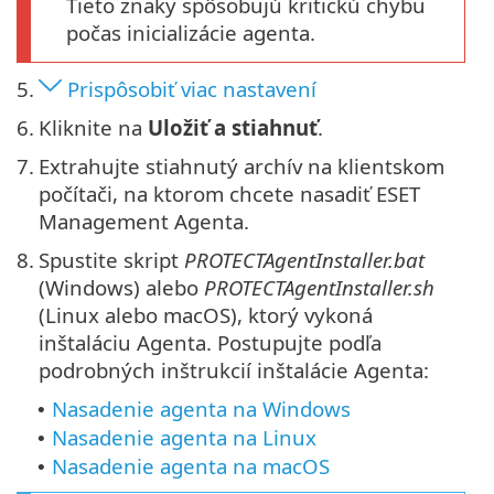
Tieto znaky spôsobujú kritickú chybu
počas inicializácie agenta.
5.
Prispôsobiť viac nastavení
6.
Kliknite na
Uložiť a stiahnuť
.
7.
Extrahujte stiahnutý archív na klientskom
počítači, na ktorom chcete nasadiť ESET
Management Agenta.
8.
Spustite skript
PROTECTAgentInstaller.bat
(Windows) alebo
PROTECTAgentInstaller.sh
(Linux alebo macOS), ktorý vykoná
inštaláciu Agenta. Postupujte podľa
podrobných inštrukcií inštalácie Agenta:
Nasadenie agenta na Windows
•
Nasadenie agenta na Linux
•
Nasadenie agenta na macOS
•