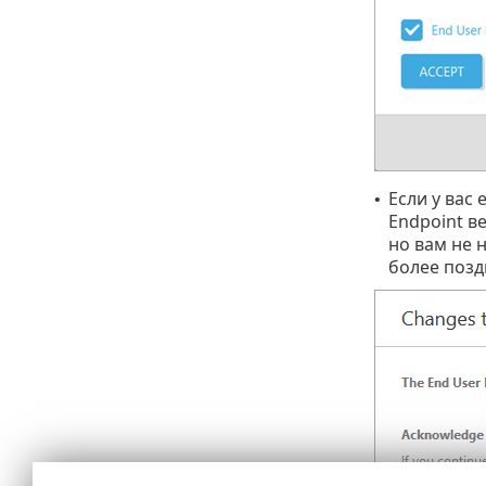
Если у вас 
•
Endpoint в
но вам не 
более позд