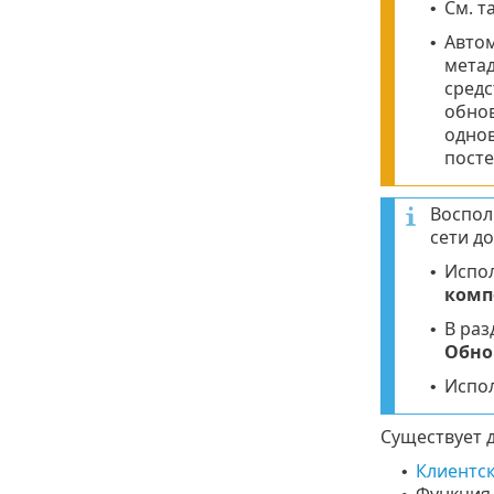
См. т
•
Автом
•
метад
средс
обнов
однов
посте
Воспол
сети д
Испо
•
комп
В раз
•
Обно
Испо
•
Существует 
Клиентск
•
Функция