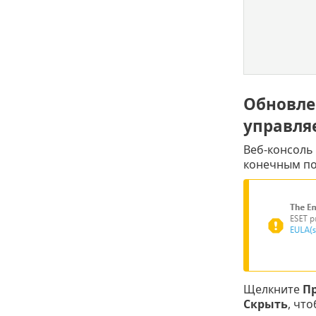
Обновле
управля
Веб-консоль
конечным по
Щелкните
П
Скрыть
, чт