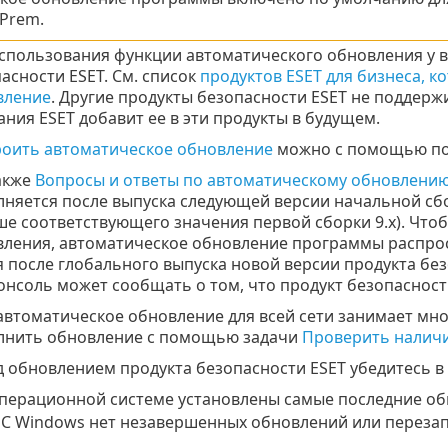
Prem.
спользования функции автоматического обновления у 
асности ESET. См. список
продуктов ESET для бизнеса, 
вление
. Другие продукты безопасности ESET не поддер
ния ESET добавит ее в эти продукты в будущем.
роить автоматическое обновление
можно с помощью по
акже
Вопросы и ответы по автоматическому обновлени
няется после выпуска следующей версии начальной сборки 
е соответствующего значения первой сборки 9.x). Чт
ления, автоматическое обновление программы распрос
 после глобального выпуска новой версии продукта без
онсоль может сообщать о том, что продукт безопасности
автоматическое обновление для всей сети занимает мн
лнить обновление с помощью задачи
Проверить налич
 обновлением продукта безопасности ESET убедитесь в
операционной системе установлены самые последние об
ОС Windows нет незавершенных обновлений или перезап