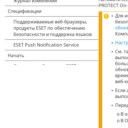
PROTECT On-
Для и
•
безоп
обно
Компа
Наст
•
См. т
•
выпол
больш
обнов
время
веб-к
Если 
•
выпо
Перед
•
В 
o
В 
o