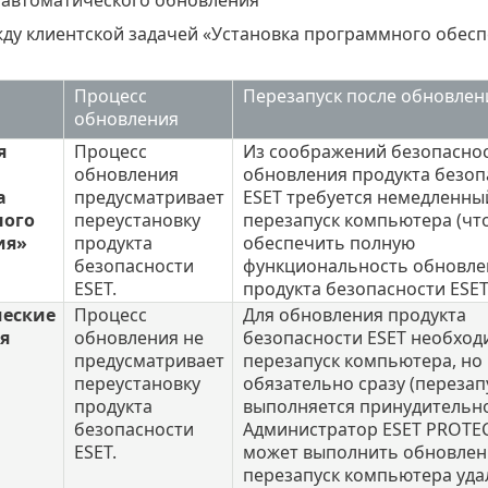
ду клиентской задачей «Установка программного обесп
Процесс
Перезапуск после обновлен
обновления
я
Процесс
Из соображений безопаснос
обновления
обновления продукта безоп
а
предусматривает
ESET требуется немедленны
ного
переустановку
перезапуск компьютера (чт
ия»
продукта
обеспечить полную
безопасности
функциональность обновле
ESET.
продукта безопасности ESET
еские
Процесс
Для обновления продукта
я
обновления не
безопасности ESET необход
предусматривает
перезапуск компьютера, но
переустановку
обязательно сразу (перезап
продукта
выполняется принудительно
безопасности
Администратор ESET PROTE
ESET.
может выполнить обновлен
перезапуск компьютера уда