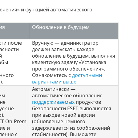
ечения» и функцией автоматического
ия
Обновление в будущем
ти после
Вручную — администратор
асности
должен запускать каждое
й
обновление в будущем, выполняя
обы
клиентскую задачу «Установка
программного обеспечения».
нного
Ознакомьтесь с
доступными
).
вариантами выше
.
Автоматически —
им
автоматическое обновление
 не
поддерживаемых
продуктов
уск не
безопасности ESET выполняется
).
при выходе новой версии
CT On-Prem
(обновление немного
ие и
задерживается из соображений
ленно с
стабильности). Вы можете