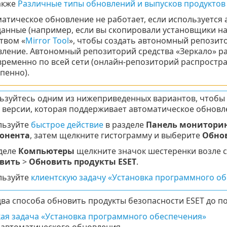
акже
Различные типы обновлений и выпусков продуктов
атическое обновление не работает, если используетс
анные (например, если вы скопировали установщики на
твом «
Mirror Tool
», чтобы создать автономный репози
ление. Автономный репозиторий средства «Зеркало» р
ременно по всей сети (онлайн-репозиторий распростр
пенно).
ьзуйтесь одним из нижеприведенных вариантов, чтобы 
о версии, которая поддерживает автоматическое обновл
льзуйте
быстрое действие
в разделе
Панель монитори
онента
, затем щелкните гистограмму и выберите
Обнов
деле
Компьютеры
щелкните значок шестеренки возле 
вить
>
Обновить продукты ESET
.
льзуйте
клиентскую задачу «Установка программного о
два способа обновить продукты безопасности ESET до п
ая задача «Установка программного обеспечения»
 автоматического обновления