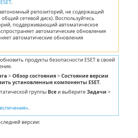
 ESET
.
я автономный репозиторий, не содержащий
 общий сетевой диск). Воспользуйтесь
торий, поддерживающий автоматическое
аспространяет автоматические обновления
аняет автоматические обновления
обновить продукты безопасности ESET в своей
ение.
нга
>
Обзор состояния
>
Состояние версии
ить установленные компоненты ESET
.
статической группы
Все
и выберите
Задачи
>
беспечения»
.
оследней версии: