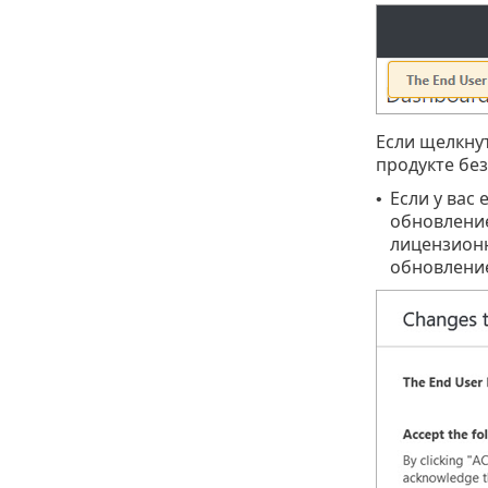
Если щелкну
продукте бе
Если у вас
•
обновление
лицензионн
обновлени