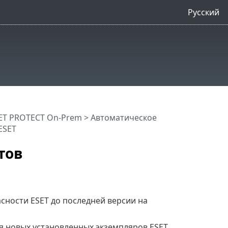
Русский
ET PROTECT On-Prem
>
Автоматическое
ESET
тов
сности ESET до последней версии на
 новых установленных экземпляров ESET