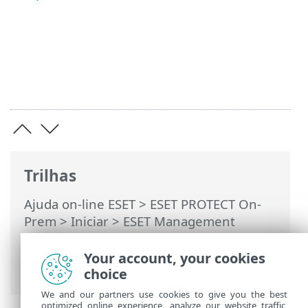
Trilhas
Ajuda on-line ESET
>
ESET PROTECT On-
Prem
>
Iniciar
>
ESET Management
Implantação do agente
>
Implantação
local
> Criar instalador de script do
Your account, your cookies
Agente
choice
We and our partners use cookies to give you the best
optimized online experience, analyze our website traffic,