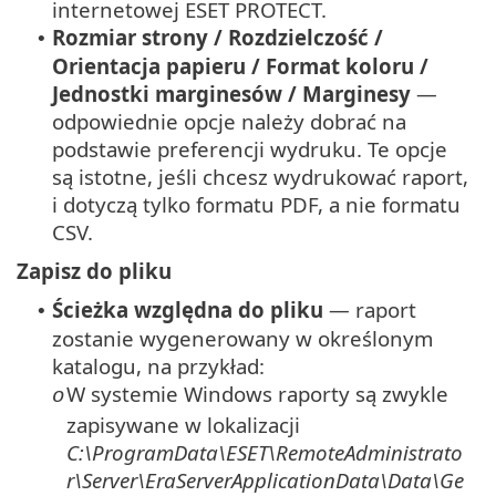
internetowej ESET PROTECT.
Rozmiar strony / Rozdzielczość /
•
Orientacja papieru / Format koloru /
Jednostki marginesów / Marginesy
—
odpowiednie opcje należy dobrać na
podstawie preferencji wydruku. Te opcje
są istotne, jeśli chcesz wydrukować raport,
i dotyczą tylko formatu PDF, a nie formatu
CSV.
Zapisz do pliku
Ścieżka względna do pliku
— raport
•
zostanie wygenerowany w określonym
katalogu, na przykład:
W systemie Windows raporty są zwykle
o
zapisywane w lokalizacji
C:\ProgramData\ESET\RemoteAdministrato
r\Server\EraServerApplicationData\Data\Ge