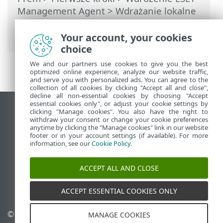
Management Agent
>
Wdrażanie lokalne
>
Tworzenie instalatora skryptu agenta
>
Wdrażanie agenta — Windows
Your account, your cookies
choice
We and our partners use cookies to give you the best
optimized online experience, analyze our website traffic,
and serve you with personalized ads. You can agree to the
collection of all cookies by clicking "Accept all and close",
decline all non-essential cookies by choosing "Accept
essential cookies only", or adjust your cookie settings by
Wyświetl witrynę internetową dla
clicking "Manage cookies". You also have the right to
withdraw your consent or change your cookie preferences
komputerów
anytime by clicking the "Manage cookies" link in our website
footer or in your account settings (if available). For more
End of Life
information, see our
Cookie Policy
.
Baza wiedzy ESET
Forum ESET
ACCEPT ALL AND CLOSE
ESET Status Portal
Pomoc regionalna
ACCEPT ESSENTIAL COOKIES ONLY
© 1992 - 2026 ESET, spol. s
Zarządzaj plikami cookie
MANAGE COOKIES