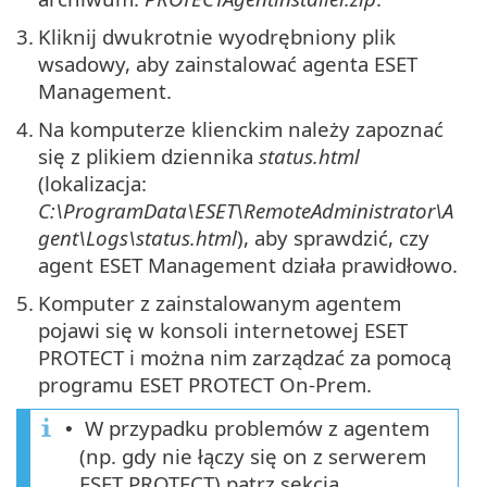
3.
Kliknij dwukrotnie wyodrębniony plik
wsadowy, aby zainstalować agenta ESET
Management.
4.
Na komputerze klienckim należy zapoznać
się z plikiem dziennika
status.html
(lokalizacja:
C:\ProgramData\ESET\RemoteAdministrator\A
gent\Logs\status.html
), aby sprawdzić, czy
agent ESET Management działa prawidłowo.
5.
Komputer z zainstalowanym agentem
pojawi się w konsoli internetowej ESET
PROTECT i można nim zarządzać za pomocą
programu ESET PROTECT On-Prem.
W przypadku problemów z agentem
•
(np. gdy nie łączy się on z serwerem
ESET PROTECT) patrz sekcja