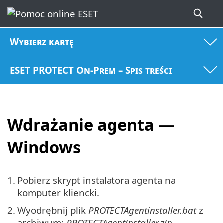
Wybierz kartę
ESET PROTECT On-Prem – Spis treści
Wdrażanie agenta —
Windows
1.
Pobierz skrypt instalatora agenta na
komputer kliencki.
2.
Wyodrębnij plik
PROTECTAgentinstaller.bat
z
archiwum:
PROTECTAgentinstaller.zip
.