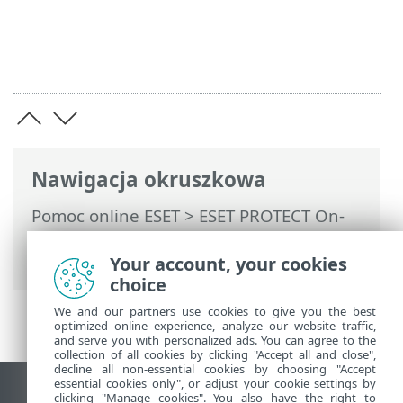
Nawigacja okruszkowa
Pomoc online ESET
>
ESET PROTECT On-
Prem
>
Pierwsze kroki
>
Wdrożenie ESET
Management Agent
> Wdrażanie lokalne
Your account, your cookies
choice
We and our partners use cookies to give you the best
optimized online experience, analyze our website traffic,
and serve you with personalized ads. You can agree to the
collection of all cookies by clicking "Accept all and close",
decline all non-essential cookies by choosing "Accept
essential cookies only", or adjust your cookie settings by
Wyświetl witrynę internetową dla
clicking "Manage cookies". You also have the right to