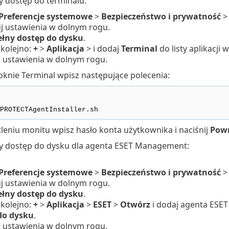
y dostęp do terminalu:
Preferencje systemowe
>
Bezpieczeństwo i prywatność
j ustawienia w dolnym rogu.
ełny dostęp do dysku
.
 kolejno:
+
>
Aplikacja
> i dodaj
Terminal
do listy aplikacji 
j ustawienia w dolnym rogu.
nie Terminal wpisz następujące polecenia:
PROTECTAgentInstaller.sh
leniu monitu wpisz hasło konta użytkownika i naciśnij
Pow
y dostęp do dysku dla agenta ESET Management:
Preferencje systemowe
>
Bezpieczeństwo i prywatność
j ustawienia w dolnym rogu.
ełny dostęp do dysku
.
 kolejno:
+
>
Aplikacja
>
ESET
>
Otwórz
i dodaj agenta ESET
do dysku
.
j ustawienia w dolnym rogu.