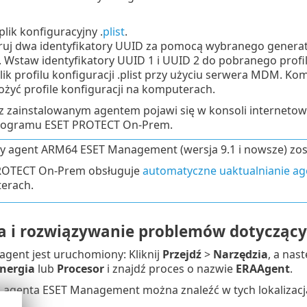
plik konfiguracyjny .
plist
.
j dwa identyfikatory UUID za pomocą wybranego generatora
 Wstaw identyfikatory UUID 1 i UUID 2 do pobranego profil
ik profilu konfiguracji .plist przy użyciu serwera MDM. 
żyć profile konfiguracji na komputerach.
 zainstalowanym agentem pojawi się w konsoli internetow
ogramu ESET PROTECT On-Prem.
y agent ARM64 ESET Management (wersja 9.1 i nowsze) zo
ROTECT On-Prem obsługuje
automatyczne uaktualnianie 
erach.
ja i rozwiązywanie problemów dotycząc
agent jest uruchomiony: Kliknij
Przejdź
>
Narzędzia
, a nas
nergia
lub
Procesor
i znajdź proces o nazwie
ERAAgent
.
a agenta ESET Management można znaleźć w tych lokalizacj