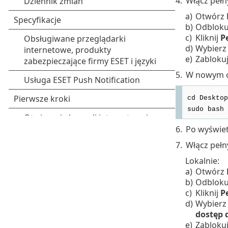
4.
Włącz pełn
a)
Otwórz
b)
Odbloku
c)
Kliknij
P
d)
Wybierz
e)
Zabloku
5.
W nowym ok
cd Desktop
sudo bash 
6.
Po wyświet
7.
Włącz pełn
Lokalnie:
a)
Otwórz
b)
Odbloku
c)
Kliknij
P
d)
Wybierz
dostęp 
e)
Zabloku