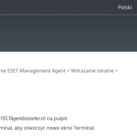
Polski
nie ESET Management Agent
>
Wdrażanie lokalne
>
TECTAgentInstaller.sh
na pulpit.
erminal, aby otworzyć nowe okno Terminal.