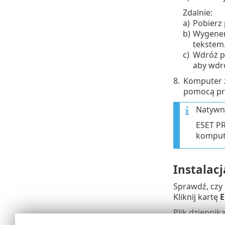
Zdalnie:
a)
Pobierz 
b)
Wygeneru
tekstem.
c)
Wdróż pl
aby wdro
8.
Komputer z
pomocą pr
Natywn
ESET P
komput
Instalac
Sprawdź, czy 
Kliknij kartę
E
Plik dziennik