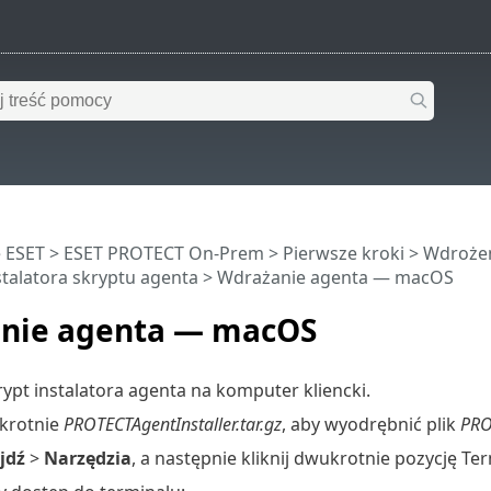
 ESET
>
ESET PROTECT On-Prem
>
Pierwsze kroki
>
Wdroże
talatora skryptu agenta
> Wdrażanie agenta — macOS
nie agenta — macOS
rypt instalatora agenta na komputer kliencki.
ukrotnie
PROTECTAgentInstaller.tar.gz
, aby wyodrębnić plik
PRO
jdź
>
Narzędzia
, a następnie kliknij dwukrotnie pozycję T