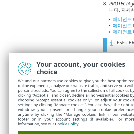
8.
PROTECTAgen
니다. 자세
에이전트 배
•
에이전트 배포
•
에이전트 배
•
ESET 
Your account, your cookies
사용자 지
choice
We and our partners use cookies to give you the best optimize
로컬 공유
online experience, analyze our website traffic, and serve you wit
personalized ads. You can agree to the collection of all cookies b
clicking "Accept all and close", decline all non-essential cookies b
choosing "Accept essential cookies only", or adjust your cooki
settings by clicking "Manage cookies". You also have the right t
withdraw your consent or change your cookie preference
anytime by clicking the "Manage cookies" link in our websit
footer or in your account settings (if available). For mor
information, see our
Cookie Policy
.