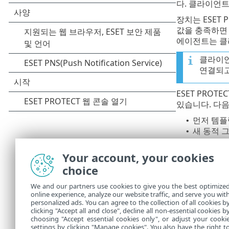
다. 클라이언
장치는 ESET
값을 충족하면
에이전트는 클
클라이언
연결되고
ESET PRO
있습니다. 다음
먼저 템플
•
새 동적 
•
ESET PROT
Your account, your cookies
거나 그룹 내
choice
동적 그룹은 정
그룹 아래의 모
We and our partners use cookies to give you the best optimize
그룹의 결과를
online experience, analyze our website traffic, and serve you wit
personalized ads. You can agree to the collection of all cookies b
동적 그룹은
그
clicking "Accept all and close", decline all non-essential cookies b
choosing "Accept essential cookies only", or adjust your cooki
settings by clicking "Manage cookies". You also have the right t