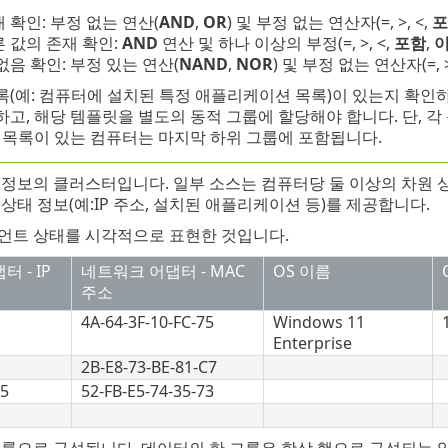
 확인: 부정 없는 연산(
AND
,
OR
) 및 부정 없는 연산자(=, >, <,
포
 값의 존재 확인:
AND
연산 및 하나 이상의 부정(=, >, <,
포함
,
이
없음 확인: 부정 있는 연산(
NAND
,
NOR
) 및 부정 없는 연산자(=, >
록(예: 컴퓨터에 설치된 특정 애플리케이션 목록)이 있는지 확인
하고, 해당 템플릿을 별도의 동적 그룹에 할당해야 합니다. 단, 
목 목록이 있는 컴퓨터는 마지막 하위 그룹에 포함됩니다.
정보의 클러스터입니다. 일부 소스는 컴퓨터당 둘 이상의 차원 상태(
상태 정보(예:IP 주소, 설치된 애플리케이션 등)를 제공합니다.
언트 상태를 시각적으로 표현한 것입니다.
 - IP
네트워크 어댑터 - MAC
OS 이름
주소
4A-64-3F-10-FC-75
Windows 11
Enterprise
2B-E8-73-BE-81-C7
25
52-FB-E5-74-35-73
룹으로 구성됩니다. 데이터의 한 그룹은 항상 행으로 구성되는 일