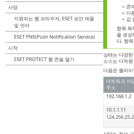
존재
•
다른
•
값 
•
항목 목
을 생성
다. 항
상태는 다양한 
소스는 다차원 
다음은 클라이
네트워크 어댑터
주소
192.168.1.2
10.1.1.11
124.256.25.
상태는 정보 그