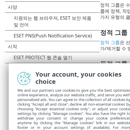
정적 그룹은 
룹에 정책, 작
가지 유형의 
정적 그룹
정적 그룹
은 
가/제거할 수 
동적 그룹
Your account, your cookies
동적 그룹
은 
못하는 클라이
choice
입니다.
We and our partners use cookies to give you the best optimize
그룹 이름 옆
online experience, analyze our website traffic, and serve you wit
personalized ads. You can agree to the collection of all cookies b
그룹의 구성원
clicking "Accept all and close", decline all non-essential cookies b
choosing "Accept essential cookies only", or adjust your cooki
settings by clicking "Manage cookies". You also have the right t
withdraw your consent or change your cookie preference
anytime by clicking the "Manage cookies" link in our websit
footer or in your account settings (if available). For mor