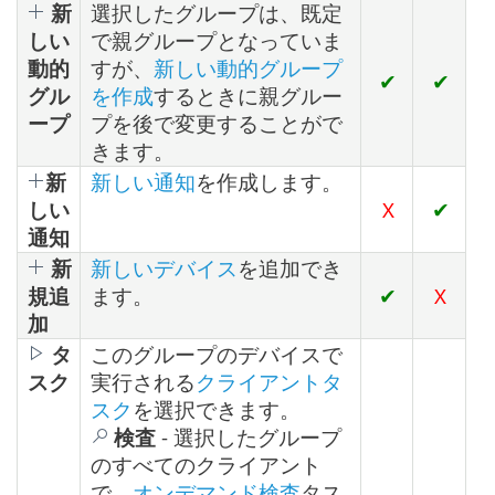
新
選択したグループは、既定
しい
で親グループとなっていま
動的
すが、
新しい動的グループ
✔
✔
グル
を作成
するときに親グルー
ープ
プを後で変更することがで
きます。
新
新しい通知
を作成します。
しい
X
✔
通知
新
新しいデバイス
を追加でき
規追
ます。
✔
X
加
タ
このグループのデバイスで
スク
実行される
クライアントタ
スク
を選択できます。
検査
- 選択したグループ
のすべてのクライアント
で、
オンデマンド検査
タス