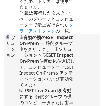
るため、トリガーは使用で
きません。
最近実行したタスク
- す
べてのグループとコンピュ
ーターで最近実行された
ク
ライアントタスク
の一覧。
ソ
有効の横のESET Inspect
リュ
On-Prem
— 静的グループ
ーシ
をクリックし、
ソリュ
ョン
ーション
>
ESET Inspect
On-Prem
を
有効化
を選択し
て、コンピューターでESET
Inspect On-Premをアクテ
ィベーションおよび有効化
できます
ESET LiveGuardを有効
にする
-
静的グループの横
のコンピュータまたは歯車