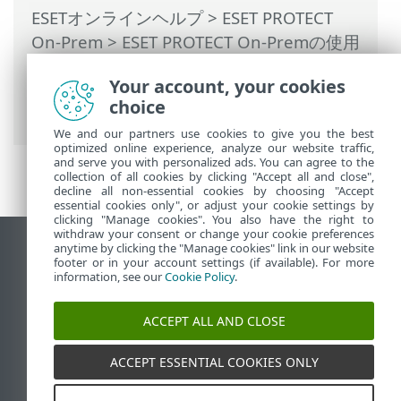
ESETオンラインヘルプ
>
ESET PROTECT
On-Prem
>
ESET PROTECT On-Premの使用
>
ESET PROTECT On-Prem メインメニュー
Your account, your cookies
>
コンピューター
>
グループ
> グループア
choice
クション
We and our partners use cookies to give you the best
optimized online experience, analyze our website traffic,
and serve you with personalized ads. You can agree to the
collection of all cookies by clicking "Accept all and close",
decline all non-essential cookies by choosing "Accept
essential cookies only", or adjust your cookie settings by
clicking "Manage cookies". You also have the right to
withdraw your consent or change your cookie preferences
anytime by clicking the "Manage cookies" link in our website
デスクトップサイトの表示
footer or in your account settings (if available). For more
End of Life
information, see our
Cookie Policy
.
ESETナレッジベース
ACCEPT ALL AND CLOSE
ESETフォーラム
ESET Status Portal
ACCEPT ESSENTIAL COOKIES ONLY
地域サポート