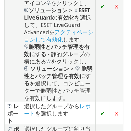
アイコン
をクリックし、
✔
X
ソリューション
>
ESET
LiveGuard
の
有効化
を選択
して、ESET LiveGuard
Advancedを
アクティベーシ
ョンして有効化
します。
脆弱性とパッチ管理を有
効にする
- 静的グループの
横にある
をクリックし、
ソリューション
>
脆弱
性とパッチ管理を有効にす
る
を選択して、コンピュー
ターで脆弱性とパッチ管理
を有効にします。
レ
選択したグループから
レポ
ポー
ート
を選択します。
✔
X
ト
ポ
選択したグループに割り当