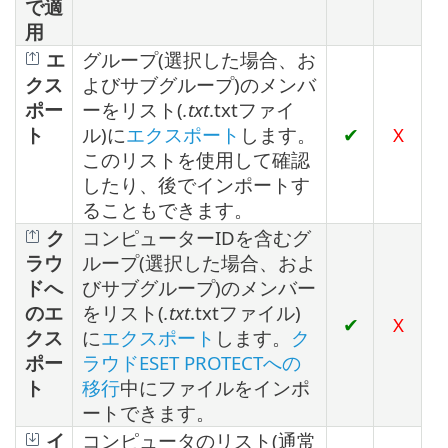
で適
用
エ
グループ(選択した場合、お
クス
よびサブグループ)のメンバ
ポー
ーをリスト(
.txt
.txtファイ
ト
ル)に
エクスポート
します。
✔
X
このリストを使用して確認
したり、後でインポートす
ることもできます。
ク
コンピューターIDを含むグ
ラウ
ループ(選択した場合、およ
ドへ
びサブグループ)のメンバー
のエ
をリスト(
.txt
.txtファイル)
✔
X
クス
に
エクスポート
します。
ク
ポー
ラウドESET PROTECTへの
ト
移行
中にファイルをインポ
ートできます。
イ
コンピュータのリスト(通常