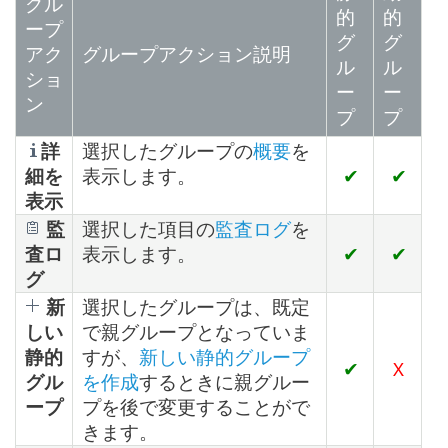
グル
的
的
ープ
グ
グ
アク
グループアクション説明
ル
ル
ショ
ー
ー
ン
プ
プ
詳
選択したグループの
概要
を
細を
表示します。
✔
✔
表示
監
選択した項目の
監査ログ
を
査ロ
表示します。
✔
✔
グ
新
選択したグループは、既定
しい
で親グループとなっていま
静的
すが、
新しい静的グループ
✔
X
グル
を作成
するときに親グルー
ープ
プを後で変更することがで
きます。