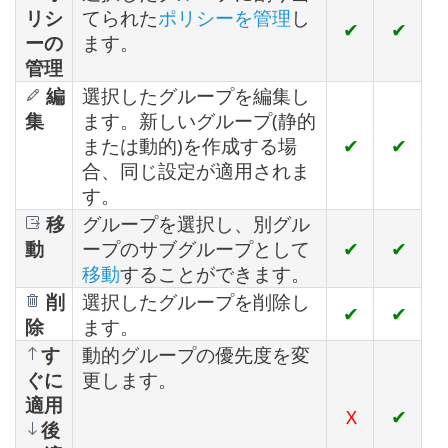
リシ
てられた
ポリシーを管理
し
✔
✔
ーの
ます。
管理
編
選択したグループを編集し
集
ます。新しいグループ(静的
または動的)を作成する場
✔
✔
合、同じ設定が適用されま
す。
移
グループを選択し、別グル
動
ープのサブグループとして
✔
✔
移動
することができます。
削
選択したグループを削除し
✔
✔
除
ます。
す
動的グループの優先度を変
ぐに
更します。
適用
X
✔
後