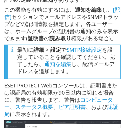
この機能を有効にするには、
通知を編集
し、
[配
信]
セクションでメールアドレスやSNMPトラッ
プなどの詳細情報を指定します。各ユーザー
は、ホームグループの証明書の通知のみを表示
できます(
証明書
の
読み取り
権限がある場合)。
最初に
詳細
>
設定
で
SMTP接続設定
を設
定していることを確認してください。完
了したら、
通知を編集
し、配信メールア
ドレスを追加します。
ESET PROTECT Webコンソールは、証明書また
は認証局の有効期限が90日以内に切れる場合
に、警告を報告します。警告は
コンピュータ
ー
、
ステータス概要
、
ピア証明書
、および
認証
局
に表示されます。