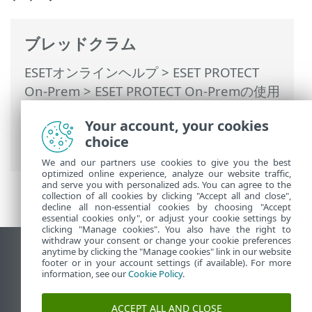
ブレッドクラム
ESETオンラインヘルプ
>
ESET PROTECT
On-Prem
>
ESET PROTECT On-Premの使用
>
ESET PROTECT On-Prem メインメニュー
Your account, your cookies
>
詳細
>
証明書
>
ピア証明書
> 期限切れの
choice
証明書 - 報告と置換
We and our partners use cookies to give you the best
optimized online experience, analyze our website traffic,
and serve you with personalized ads. You can agree to the
collection of all cookies by clicking "Accept all and close",
decline all non-essential cookies by choosing "Accept
essential cookies only", or adjust your cookie settings by
clicking "Manage cookies". You also have the right to
withdraw your consent or change your cookie preferences
anytime by clicking the "Manage cookies" link in our website
デスクトップサイトの表示
footer or in your account settings (if available). For more
End of Life
information, see our
Cookie Policy
.
ESETナレッジベース
ACCEPT ALL AND CLOSE
ESETフォーラム