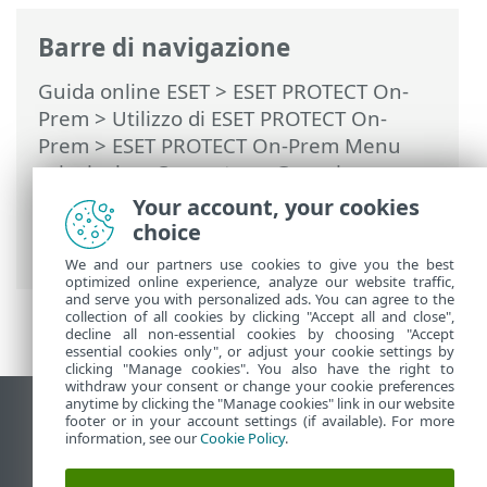
Barre di navigazione
Guida online ESET
>
ESET PROTECT On-
Prem
>
Utilizzo di ESET PROTECT On-
Prem
>
ESET PROTECT On-Prem Menu
principale
>
Computer
>
Gruppi
>
Struttura ad albero del gruppo statico per
Your account, your cookies
ESET Business Account/ESET MSP
choice
Administrator
We and our partners use cookies to give you the best
optimized online experience, analyze our website traffic,
and serve you with personalized ads. You can agree to the
collection of all cookies by clicking "Accept all and close",
decline all non-essential cookies by choosing "Accept
essential cookies only", or adjust your cookie settings by
clicking "Manage cookies". You also have the right to
withdraw your consent or change your cookie preferences
anytime by clicking the "Manage cookies" link in our website
Visualizza sito desktop
footer or in your account settings (if available). For more
information, see our
Cookie Policy
.
End of Life
ESET Knowledge Base