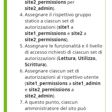
site2_permissions
per
site2_admin
).
4.
Assegnare il rispettivo gruppo
statico a ciascun set di
autorizzazioni (
site1
a
site1_permissions
e
site2
a
site2_permissions
).
5.
Assegnare le funzionalità e il livello
di accesso richiesti di ciascun set di
autorizzazioni (
Lettura
,
Utilizzo
,
Scrittura
).
6.
Assegnare ciascun set di
autorizzazioni al rispettivo utente
(
site1_permissions
a
site1_admin
e
site2_permissions
a
site2_admin
).
7.
A questo punto, ciascun
amministratore del sito può