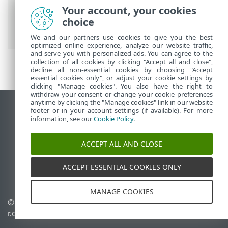
principale
>
Altro
>
Gestione licenze
>
Your account, your cookies
ESET PROTECT Hub, ESET Business
choice
Account o ESET MSP Administrator
We and our partners use cookies to give you the best
optimized online experience, analyze our website traffic,
and serve you with personalized ads. You can agree to the
collection of all cookies by clicking "Accept all and close",
decline all non-essential cookies by choosing "Accept
essential cookies only", or adjust your cookie settings by
clicking "Manage cookies". You also have the right to
withdraw your consent or change your cookie preferences
anytime by clicking the "Manage cookies" link in our website
Visualizza sito desktop
footer or in your account settings (if available). For more
information, see our
Cookie Policy
.
End of Life
ESET Knowledge Base
ACCEPT ALL AND CLOSE
Forum ESET
ESET Status Portal
ACCEPT ESSENTIAL COOKIES ONLY
Supporto regionale
MANAGE COOKIES
© 1992 - 2026 ESET, spol. s
Gestisci cookie
r.o. - Tutti i diritti riservati.
Criterio cookie