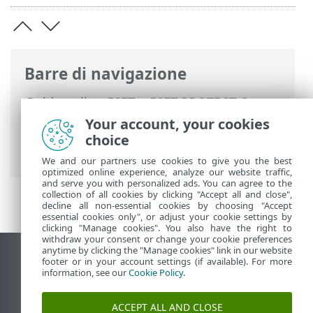
Barre di navigazione
Guida online ESET
>
ESET PROTECT On-
Prem
>
Utilizzo di ESET PROTECT On-
Your account, your cookies
Prem
>
ESET PROTECT On-Prem Menu
choice
principale
>
Notifiche
> Gestisci notifiche
We and our partners use cookies to give you the best
optimized online experience, analyze our website traffic,
and serve you with personalized ads. You can agree to the
collection of all cookies by clicking "Accept all and close",
decline all non-essential cookies by choosing "Accept
essential cookies only", or adjust your cookie settings by
clicking "Manage cookies". You also have the right to
withdraw your consent or change your cookie preferences
anytime by clicking the "Manage cookies" link in our website
Visualizza sito desktop
footer or in your account settings (if available). For more
information, see our
Cookie Policy
.
End of Life
ESET Knowledge Base
ACCEPT ALL AND CLOSE