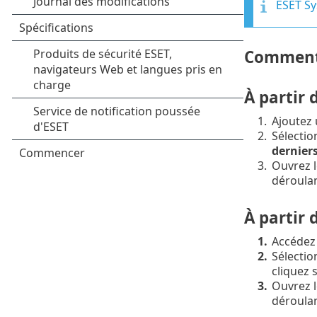
ESET Sy
Comment 
À partir 
1.
Ajoutez
2.
Sélectio
derniers
3.
Ouvrez l
déroulan
À partir 
1.
Accédez
2.
Sélecti
cliquez 
3.
Ouvrez l
déroulan