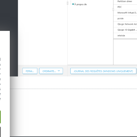
d
h
y
y
e
o
s
e
e