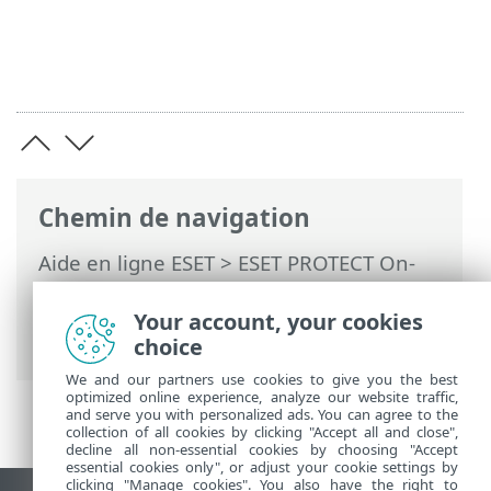
Chemin de navigation
Aide en ligne ESET
>
ESET PROTECT On-
Prem
>
Utilisation d'ESET PROTECT On-
Prem
>
ESET PROTECT On-Prem Menu
Your account, your cookies
principal
> Rapports
choice
We and our partners use cookies to give you the best
optimized online experience, analyze our website traffic,
and serve you with personalized ads. You can agree to the
collection of all cookies by clicking "Accept all and close",
decline all non-essential cookies by choosing "Accept
essential cookies only", or adjust your cookie settings by
clicking "Manage cookies". You also have the right to