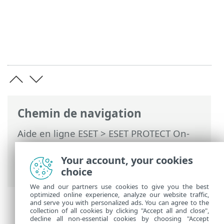
Chemin de navigation
Aide en ligne ESET
>
ESET PROTECT On-
Prem
>
Commencer
>
Console Web ESET
PROTECT
> Visite guidée d'ESET PROTECT
Your account, your cookies
On-Prem
choice
We and our partners use cookies to give you the best
optimized online experience, analyze our website traffic,
and serve you with personalized ads. You can agree to the
collection of all cookies by clicking "Accept all and close",
decline all non-essential cookies by choosing "Accept