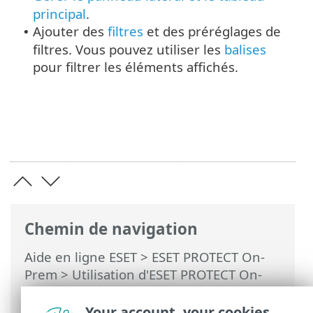
principal
.
Ajouter des
filtres
et des préréglages de
•
filtres. Vous pouvez utiliser les
balises
pour filtrer les éléments affichés.
Chemin de navigation
Aide en ligne ESET
>
ESET PROTECT On-
Prem
>
Utilisation d'ESET PROTECT On-
Prem
>
ESET PROTECT On-Prem Menu
principal
>
Plus
> Utilisateurs
Your account, your cookies