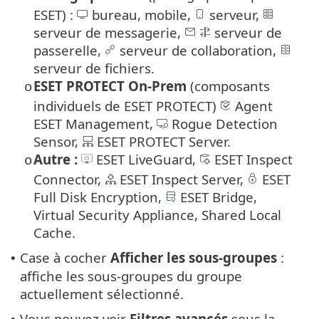
ESET) :
bureau, mobile,
serveur,
serveur de messagerie,
serveur de
passerelle,
serveur de collaboration,
serveur de fichiers.
ESET PROTECT On-Prem
(composants
o
individuels de ESET PROTECT)
Agent
ESET Management,
Rogue Detection
Sensor,
ESET PROTECT Server.
Autre :
ESET LiveGuard,
ESET Inspect
o
Connector,
ESET Inspect Server,
ESET
Full Disk Encryption,
ESET Bridge,
Virtual Security Appliance, Shared Local
Cache.
Case à cocher
Afficher les sous-groupes
:
•
affiche les sous-groupes du groupe
actuellement sélectionné.
Vous pouvez voir
Filtres avancés
sous la