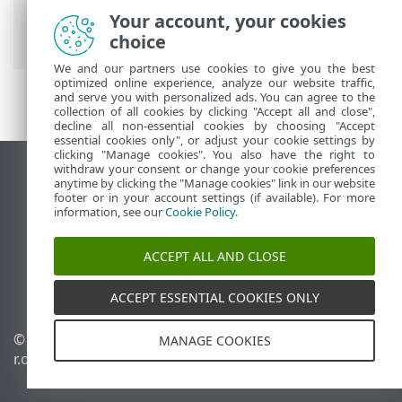
Prem
>
ESET PROTECT On-Prem Menu
Your account, your cookies
principal
> Ordinateurs
choice
We and our partners use cookies to give you the best
optimized online experience, analyze our website traffic,
and serve you with personalized ads. You can agree to the
collection of all cookies by clicking "Accept all and close",
decline all non-essential cookies by choosing "Accept
essential cookies only", or adjust your cookie settings by
clicking "Manage cookies". You also have the right to
withdraw your consent or change your cookie preferences
Afficher le site pour ordinateur de bureau
anytime by clicking the "Manage cookies" link in our website
footer or in your account settings (if available). For more
End of Life
information, see our
Cookie Policy
.
Base de connaissances ESET
Forum ESET
ACCEPT ALL AND CLOSE
ESET Status Portal
Assistance régionale
ACCEPT ESSENTIAL COOKIES ONLY
© 1992 - 2026 ESET, spol. s
Gérer les témoins
MANAGE COOKIES
r.o. - Tous droits réservés.
Politique relative aux
témoins