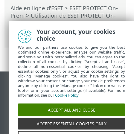
Aide en ligne d'ESET
>
ESET PROTECT On-
Prem
>
Utilisation de ESET PROTECT On-
Prem
>
ESET PROTECT On-Prem Menu
principal
>
Ordinateurs
>
Groupes
>
Your account, your cookies
Groupes statiques
choice
We and our partners use cookies to give you the best
optimized online experience, analyze our website traffic,
and serve you with personalized ads. You can agree to the
collection of all cookies by clicking "Accept all and close",
decline all non-essential cookies by choosing "Accept
essential cookies only", or adjust your cookie settings by
clicking "Manage cookies". You also have the right to
withdraw your consent or change your cookie preferences
Afficher le site pour ordinateur de bureau
anytime by clicking the "Manage cookies" link in our website
footer or in your account settings (if available). For more
End of Life
information, see our
Cookie Policy
.
Base de connaissances ESET
Forum ESET
ACCEPT ALL AND CLOSE
ESET Status Portal
Assistance régionale
ACCEPT ESSENTIAL COOKIES ONLY