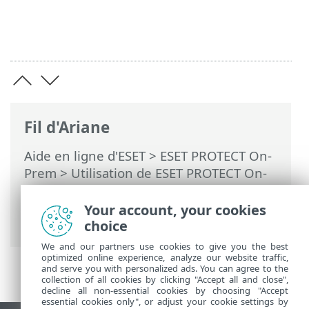
Fil d'Ariane
Aide en ligne d'ESET
>
ESET PROTECT On-
Prem
>
Utilisation de ESET PROTECT On-
Prem
>
ESET PROTECT On-Prem Menu
principal
>
Ordinateurs
>
Groupes
>
Your account, your cookies
Groupes dynamiques
choice
We and our partners use cookies to give you the best
optimized online experience, analyze our website traffic,
and serve you with personalized ads. You can agree to the
collection of all cookies by clicking "Accept all and close",
decline all non-essential cookies by choosing "Accept
essential cookies only", or adjust your cookie settings by