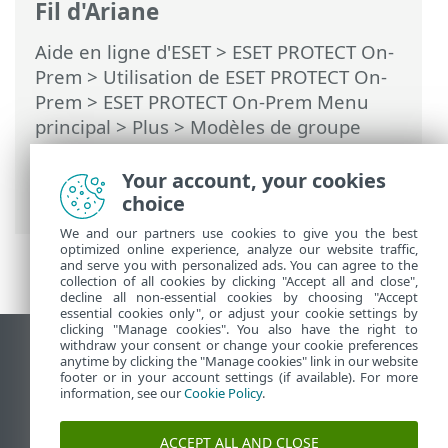
Fil d'Ariane
Aide en ligne d'ESET
>
ESET PROTECT On-
Prem
>
Utilisation de ESET PROTECT On-
Prem
>
ESET PROTECT On-Prem Menu
principal
>
Plus
>
Modèles de groupe
dynamique
>
Règles pour un modèle de
groupe dynamique
> Règles et
Your account, your cookies
connecteurs logiques
choice
We and our partners use cookies to give you the best
optimized online experience, analyze our website traffic,
and serve you with personalized ads. You can agree to the
collection of all cookies by clicking "Accept all and close",
decline all non-essential cookies by choosing "Accept
essential cookies only", or adjust your cookie settings by
clicking "Manage cookies". You also have the right to
withdraw your consent or change your cookie preferences
Afficher le site pour ordinateur de bureau
anytime by clicking the "Manage cookies" link in our website
footer or in your account settings (if available). For more
End of Life
information, see our
Cookie Policy
.
Base de connaissances ESET
Forum ESET
ACCEPT ALL AND CLOSE