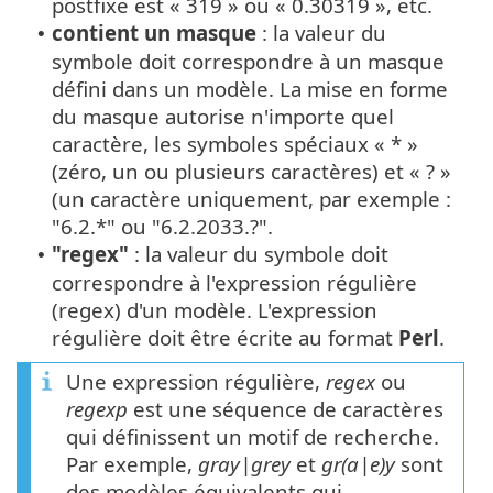
postfixe est « 319 » ou « 0.30319 », etc.
contient un masque
: la valeur du
•
symbole doit correspondre à un masque
défini dans un modèle. La mise en forme
du masque autorise n'importe quel
caractère, les symboles spéciaux « * »
(zéro, un ou plusieurs caractères) et « ? »
(un caractère uniquement, par exemple :
"6.2.*" ou "6.2.2033.?".
"regex"
: la valeur du symbole doit
•
correspondre à l'expression régulière
(regex) d'un modèle. L'expression
régulière doit être écrite au format
Perl
.
Une expression régulière,
regex
ou
regexp
est une séquence de caractères
qui définissent un motif de recherche.
Par exemple,
gray|grey
et
gr(a|e)y
sont
des modèles équivalents qui