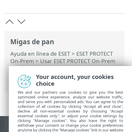
Migas de pan
Ayuda en línea de ESET
>
ESET PROTECT
On-Prem
>
Usar ESET PROTECT On-Prem
>
ESET PROTECT On-Prem Menú principal
>
Tareas
>
Tareas de clientes
>
Your account, your cookies
Instalación de software
choice
We and our partners use cookies to give you the best
optimized online experience, analyze our website traffic,
and serve you with personalized ads. You can agree to the
collection of all cookies by clicking "Accept all and close",
decline all non-essential cookies by choosing "Accept
essential cookies only", or adjust your cookie settings by
clicking "Manage cookies". You also have the right to
withdraw your consent or change your cookie preferences
Ver sitio del escritorio
anytime by clicking the "Manage cookies" link in our website