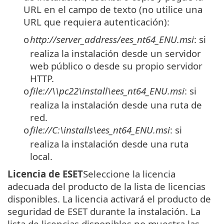
URL en el campo de texto (no utilice una
URL que requiera autenticación):
http://server_address/ees_nt64_ENU.msi
: si
o
realiza la instalación desde un servidor
web público o desde su propio servidor
HTTP.
file://\\pc22\install\ees_nt64_ENU.msi
: si
o
realiza la instalación desde una ruta de
red.
file://C:\installs\ees_nt64_ENU.msi
: si
o
realiza la instalación desde una ruta
local.
Licencia de ESET
Seleccione la licencia
adecuada del producto de la lista de licencias
disponibles. La licencia activará el producto de
seguridad de ESET durante la instalación. La
lista de licencias disponibles no muestra las