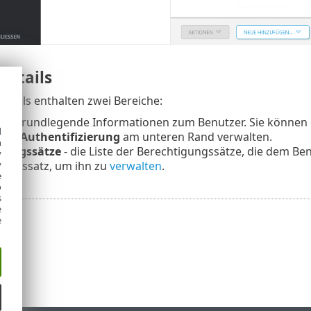
details
etails enthalten zwei Bereiche:
t
- Grundlegende Informationen zum Benutzer. Sie können 
d
tor-Authentifizierung
am unteren Rand verwalten.
h
gungssätze
- die Liste der Berechtigungssätze, die dem Ben
y
y
gungssatz, um ihn zu
verwalten
.
e
o
s
e
e