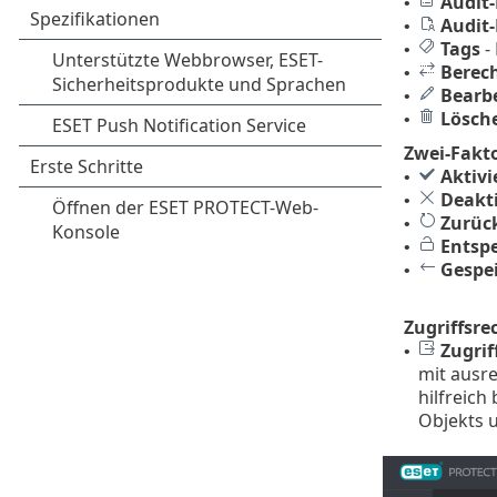
Audit
•
Audit
•
Tags
-
•
Berec
•
Bearb
•
Lösch
•
Zwei-Fakto
Aktivi
•
Deakt
•
Zurüc
•
Entsp
•
Gespei
•
Zugriffsre
Zugrif
•
mit ausr
hilfreic
Objekts u