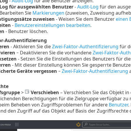
-Log
-
Audit-Log
für alle Benutzer anzeigen.
-Log für ausgewählten Benutzer
-
Audit-Log
für den ausge
Bearbeiten Sie
Markierungen
(zuweisen, Zuweisung aufheben
htigungssätze zuweisen
- Weisen Sie dem Benutzer
einen 
eiten
-
Benutzereinstellungen bearbeiten
.
en
- Benutzer löschen.
r-Authentifizierung
eren
- Aktivieren Sie die
Zwei-Faktor-Authentifizierung
für d
ivieren
− Deaktivieren Sie die vorhandene
Zwei-Faktor-Auth
ksetzen
- Setzen Sie die Einstellungen des Benutzers für di
erren
- Mit dieser Einstellung können Sie gesperrte Benutze
cherte Geräte vergessen
−
Zwei-Faktor-Authentifizierung
a
chte
fsgruppe
>
Verschieben
–
Verschieben Sie das Objekt in
eichenden Berechtigungen für die Zielgruppe verfügbar zu 
h beim Beheben von Zugriffsproblemen für andere
Benutzer
.
nd den Zugriff auf das Objekt auf Basis der Zugriffsrechte 