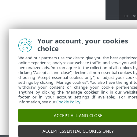
Benutzer
Your account, your cookies
Die Benutzerd
choice
Übersich
•
We and our partners use cookies to give you the best optimize
Zwei-Fak
online experience, analyze our website traffic, and serve you wit
Berechti
•
personalized ads. You can agree to the collection of all cookies b
clicking "Accept all and close", decline all non-essential cookies b
Berechti
choosing "Accept essential cookies only", or adjust your cooki
settings by clicking "Manage cookies". You also have the right t
withdraw your consent or change your cookie preference
anytime by clicking the "Manage cookies" link in our websit
footer or in your account settings (if available). For mor
information, see our
Cookie Policy
.
ACCEPT ALL AND CLOSE
ACCEPT ESSENTIAL COOKIES ONLY