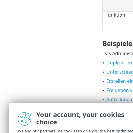
Funktion
Beispiele
Das Administr
Duplizieren 
•
Unterschie
•
Erstellen e
•
Freigeben v
•
Aufteilung d
•
Erteilen vo
•
Your account, your cookies
Entfernen 
•
choice
Erstellen vo
•
We and our partners use cookies to give you the best optimize