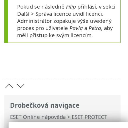
Pokud se následně
Filip
přihlásí, v sekci
Další > Správa licence uvidí licenci.
Administrátor zopakuje výše uvedený
proces pro uživatele
Pavla
a
Petra
, aby
měli přístup ke svým licencím.
Drobečková navigace
ESET Online nápověda
>
ESET PROTECT
On-Prem
>
Používání ESET PROTECT On-