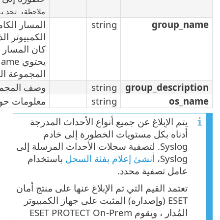
معلومات
.
،
،
،
،
ملاحظة
تحذير
خطأ
حرج
فادح
str
المسار الكامل للمجموعة الثابتة لجهاز
الكمبيوتر الذي يقوم بإنشاء الحدث. إذا
كان المسار أطول من 255 حرفاً، فلا
يحتوي group_name إلا على اسم
المجموعة الثابتة.
str
وصف المجموعة الثابتة.
str
معلومات حول نظام تشغيل الكمبيوتر.
واع الأحداث المدرجة
خطورة إلى خادم
جلات الأحداث المرسلة إلى
فئة السجل
باستخدام
بلاغ عنها على منتج أمان
ثبت على جهاز الكمبيوتر
ويقوم ESET PROTECT On-Prem