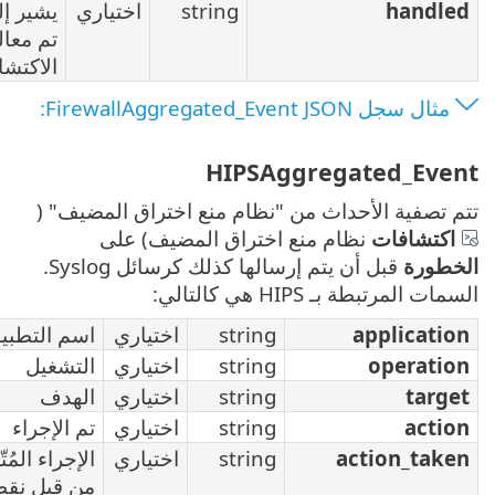
strin
اختياري
يشير إلى ما إذا
تم معالجة
الاكتشاف أم لا
HI
 منع اختراق المضيف" (
ق المضيف) على
قبل أن يتم إرسالها كذلك كرسائل Syslog.
s
اختياري
اسم التطبيق
s
اختياري
التشغيل
s
اختياري
الهدف
s
اختياري
تم الإجراء
s
اختياري
الإجراء المُتّخذ
من قبل نقطة