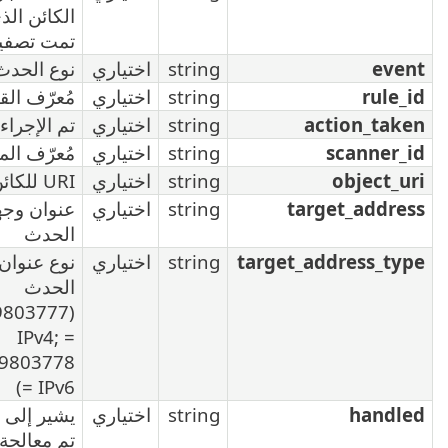
الكائن الذي
تمت تصفيته
strin
اختياري
نوع الحدث
strin
اختياري
مُعرّف القاعدة
strin
اختياري
تم الإجراء
strin
اختياري
مُعرّف الماسح
strin
اختياري
URI للكائن
strin
اختياري
عنوان وجهة
الحدث
strin
اختياري
نوع عنوان وجهة
الحدث
(25769803777
= IPv4;
25769803778
= IPv6)
strin
اختياري
يشير إلى ما إذا
تم معالجة