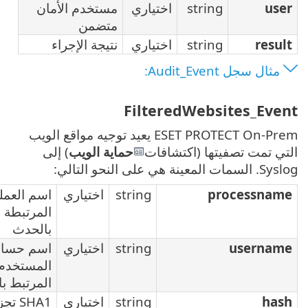
ري
مستخدم الأمان
متضمن
ري
نتيجة الإجراء
Fil
ESET PROTECT On-P يعيد توجيه مواقع الويب
حماية الويب
) إلى
strin
اختياري
اسم العملية
المرتبطة
بالحدث
strin
اختياري
اسم حساب
المستخدم
المرتبط بالحدث
strin
اختياري
SHA1 تجزئة