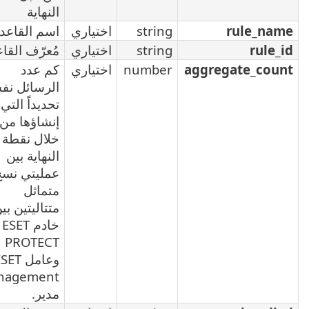
النهاية
s
اختياري
اسم القاعدة
s
اختياري
مُعرّف القاعدة
num
اختياري
كم عدد
الرسائل نفسها
تحديداً التي تم
إنشاؤها من
خلال نقطة
النهاية بين
عمليتي نسخ
متماثل
متتاليتين بين
خادم ESET
PROTECT
وعامل ESET
Management
مدير.