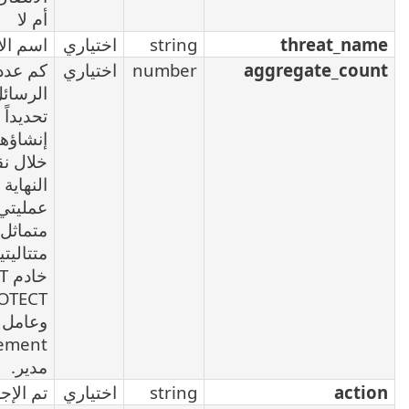
أم لا
strin
اختياري
اسم الاكتشاف
numbe
اختياري
كم عدد
الرسائل نفسها
تحديداً التي تم
إنشاؤها من
خلال نقطة
النهاية بين
عمليتي نسخ
متماثل
متتاليتين بين
خادم ESET
PROTECT
وعامل ESET
Management
مدير.
strin
اختياري
تم الإجراء