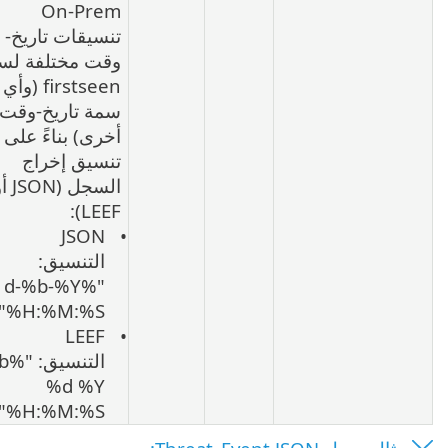
On-Prem
تنسيقات تاريخ-
وقت مختلفة لسمة
firstseen (وأي
سمة تاريخ-وقت
أخرى) بناءً على
تنسيق إخراج
السجل (JSON أو
LEEF):
JSON
التنسيق:
"%d-%b-%Y
%H:%M:%S"
LEEF
التنسيق: "%b
%d %Y
%H:%M:%S"