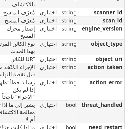
بالاكتشاف
اختياري
مُعرّف الماسح
اختياري
مُعرّف المسح
اختياري
إصدار محرك
المسح
اختياري
نوع الكائن المرتبط
بهذا الحدث
اختياري
URI للكائن
اختياري
الإجراء المُتّخذ من
قبل نقطة النهاية
اختياري
رسالة خطأ تظهر
إذا لم يكن
"الإجراء" ناجحاً
اختياري
يشير إلى ما إذا تم
معالجة الاكتشاف
أم لا
اختياري
ما إذا كانت هناك