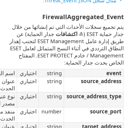
Firew
ي تم إنشائها من خلال
ات
جدار الحماية) عن
طريق إدارة عامل ESET Management لتجنب إهدار
النطاق الترددي في أثناء النسخ المتماثل لعامل ESET
Management / خادم ESET PROTECT. المفتاح
strin
اختياري
اسم الحدث
strin
اختياري
عنوان مصدر
الحدث
strin
اختياري
نوع عنوان
مصدر الحدث
numbe
اختياري
منفذ مصدر
الحدث
strin
اختياري
عنوان وجهة