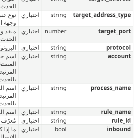
الحدث
strin
اختياري
نوع عنوان
وجهة الحدث
numbe
اختياري
منفذ وجهة
الحدث
strin
اختياري
البروتوكول
strin
اختياري
اسم حساب
المستخدم
المرتبط
بالحدث
strin
اختياري
اسم العملية
المرتبطة
بالحدث
strin
اختياري
اسم القاعدة
strin
اختياري
مُعرّف القاعدة
boo
اختياري
ما إذا كان
الاتصال وارداً