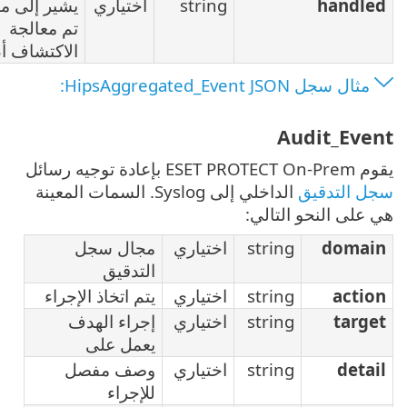
s
اختياري
يشير إلى ما إذا
تم معالجة
الاكتشاف أم لا
الداخلي إلى Syslog. السمات المعينة
ري
مجال سجل
التدقيق
ري
يتم اتخاذ الإجراء
ري
إجراء الهدف
يعمل على
ري
وصف مفصل
للإجراء