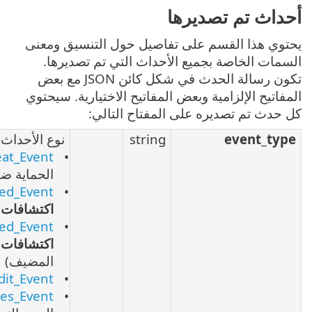
ل حول التنسيق ومعنى
ث التي تم تصديرها.
تكون رسالة الحدث في شكل كائن JSON مع بعض
تيح الاختيارية. سيحتوي
اح التالي:
str
نوع الأحداث التي تم تصديرها:
Threat_Event
(
اكتشافات
الحماية ضد الفيروسات)
(
FirewallAggregated_Event
اكتشافات
جدار الحماية)
(
HipsAggregated_Event
اكتشافات
نظام منع اختراق
المضيف)
Audit_Event
(
سجل التدقيق
)
FilteredWebsites_Event
(مواقع