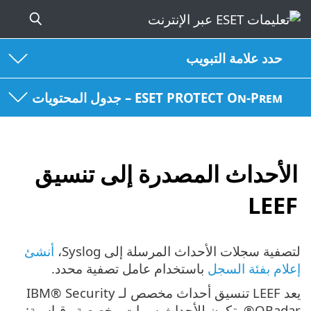
حدد علامة التبويب
ESET PROTECT On-Prem – جدول المحتويات
الأحداث المصدرة إلى تنسيق
LEEF
لتصفية سجلات الأحداث المرسلة إلى Syslog،
أنشئ
إعلام بفئة السجل
باستخدام عامل تصفية محدد.
يعد LEEF تنسيق أحداث مخصص لـ IBM® Security
QRadar®. تكون للأحداث سمات مخصصة وقياسية: