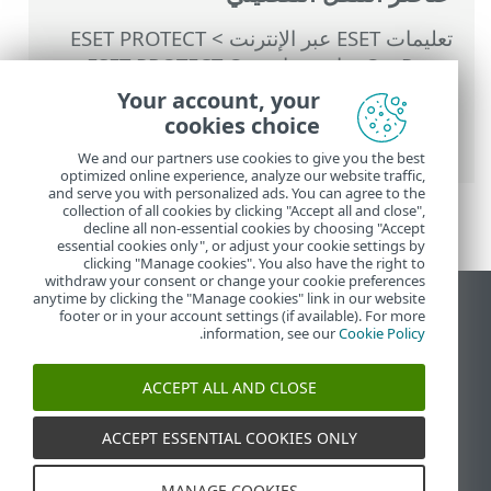
تعليمات ESET عبر الإنترنت
>
ESET PROTECT
On-Prem
>
استخدام ‎ESET PROTECT On-
Prem
>
القائمة الرئيسية ESET PROTECT On-
Your account, your
Prem
>
المزيد
>
تصدير السجلات إلى Syslog
>
cookies choice
الأحداث المصدرة إلى تنسيق LEEF
We and our partners use cookies to give you the best
optimized online experience, analyze our website traffic,
and serve you with personalized ads. You can agree to the
collection of all cookies by clicking "Accept all and close",
decline all non-essential cookies by choosing "Accept
essential cookies only", or adjust your cookie settings by
clicking "Manage cookies". You also have the right to
withdraw your consent or change your cookie preferences
anytime by clicking the "Manage cookies" link in our website
عرض موقع سطح المكتب
footer or in your account settings (if available). For more
.
information, see our
Cookie Policy
End of Life
قاعدة معارف ESET
ACCEPT ALL AND CLOSE
منتدى ESET
ESET Status Portal
ACCEPT ESSENTIAL COOKIES ONLY
الدعم الإقليمي
MANAGE COOKIES