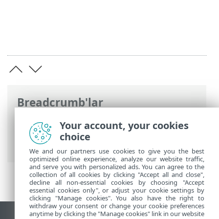
Breadcrumb'lar
ESET Online Yardım
>
ESET Password
Your account, your cookies
Manager
>
SSS
> Password Manager kilidi
choice
nasıl açılır?
We and our partners use cookies to give you the best
optimized online experience, analyze our website traffic,
and serve you with personalized ads. You can agree to the
collection of all cookies by clicking "Accept all and close",
decline all non-essential cookies by choosing "Accept
essential cookies only", or adjust your cookie settings by
clicking "Manage cookies". You also have the right to
withdraw your consent or change your cookie preferences
anytime by clicking the "Manage cookies" link in our website