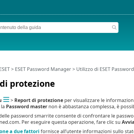
 ESET
>
ESET Password Manager
>
Utilizzo di ESET Passwo
di protezione
u
>
Report di protezione
per visualizzare le informazioni
 la
Password master
non è abbastanza complessa, è possib
 delle password smarrite consente di confrontare le passw
ed.com. Per eseguire questa operazione, fare clic su
Avvia
one a due fattori
fornisce all’utente informazioni sullo sta