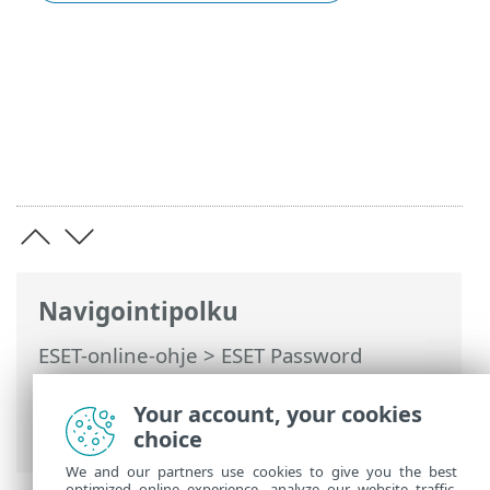
Navigointipolku
ESET-online-ohje
>
ESET Password
Manager
>
Tuotteen ESET Password
Manager käsitteleminen
> Salasanan
Your account, your cookies
luonti
choice
We and our partners use cookies to give you the best
optimized online experience, analyze our website traffic,