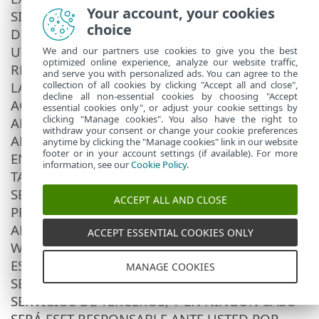
Your account, your cookies
SINCRONIZACIÓN Y COPIA DE SEGURIDAD DE
choice
DICHOS DATOS. QUE USTED CIFRE LOS DATOS
UTILIZANDO LA APLICACIÓN NO IMPLICA
We and our partners use cookies to give you the best
optimized online experience, analyze our website traffic,
RESPONSABILIDAD ALGUNA DE ESET SOBRE
and serve you with personalized ads. You can agree to the
LA SEGURIDAD DE DICHOS DATOS. USTED
collection of all cookies by clicking "Accept all and close",
decline all non-essential cookies by choosing "Accept
ACEPTA EXPRESAMENTE QUE LOS DATOS
essential cookies only", or adjust your cookie settings by
clicking "Manage cookies". You also have the right to
ADQUIRIDOS, UTILIZADOS, CIFRADOS,
withdraw your consent or change your cookie preferences
ALMACENADOS, SINCRONIZADOS O
anytime by clicking the "Manage cookies" link in our website
footer or in your account settings (if available). For more
ENVIADOS A TRAVÉS DE LA APLICACIÓN
information, see our
Cookie Policy
.
TAMBIÉN PUEDEN ALMACENARSE EN
SERVIDORES DE TERCEROS. SI ESET, SEGÚN SU
ACCEPT ALL AND CLOSE
PROPIO CRITERIO, DECIDE UTILIZAR
ALMACENAMIENTO, SITIOS WEB, PORTALES
ACCEPT ESSENTIAL COOKIES ONLY
WEB, SERVIDORES O SERVICIOS DE TERCEROS,
ESET NO SERÁ RESPONSABLE DE LA CALIDAD,
MANAGE COOKIES
SEGURIDAD O DISPONIBILIDAD DE DICHOS
SERVICIOS DE TERCEROS, Y EN NINGÚN CASO
SERÁ ESET RESPONSABLE ANTE USTED POR