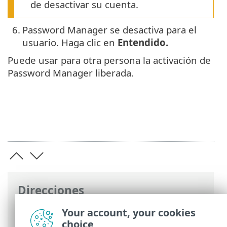
de desactivar su cuenta.
6.
Password Manager se desactiva para el
usuario. Haga clic en
Entendido.
Puede usar para otra persona la activación de
Password Manager liberada.
Direcciones
Ayuda en línea de ESET
>
ESET Password
Your account, your cookies
Manager
>
Desactivación del producto
choice