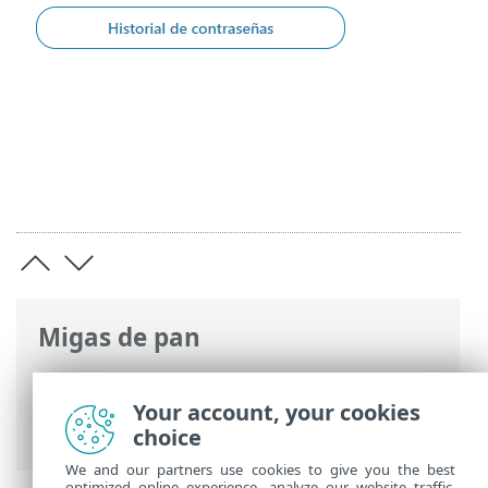
Migas de pan
Ayuda en línea de ESET
>
ESET Password
Manager
>
Trabajar con ESET Password
Your account, your cookies
Manager
> Generar contraseña
choice
We and our partners use cookies to give you the best
optimized online experience, analyze our website traffic,