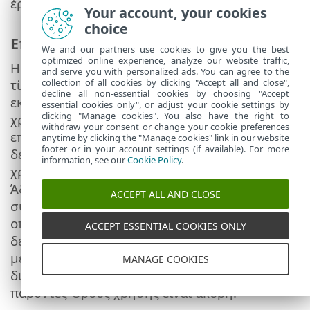
έργων από την Εφαρμογή, εν όλω ή εν μέρει.
Your account, your cookies
choice
Επιφύλαξη δικαιωμάτων.
We and our partners use cookies to give you the best
optimized online experience, analyze our website traffic,
Η ESET διατηρεί όλα τα δικαιώματα, τους
and serve you with personalized ads. You can agree to the
τίτλους και τα συμφέροντα, τα οποία δεν
collection of all cookies by clicking "Accept all and close",
decline all non-essential cookies by choosing "Accept
εκχωρούνται ρητά σύμφωνα με την Άδεια
essential cookies only", or adjust your cookie settings by
clicking "Manage cookies". You also have the right to
χρήσης, στο μέγιστο δυνατό βαθμό που
withdraw your consent or change your cookie preferences
επιτρέπει η ισχύουσα νομοθεσία. Ο χρήστης
anytime by clicking the "Manage cookies" link in our website
footer or in your account settings (if available). For more
δεν μπορεί να εκχωρήσει δευτερεύουσα άδεια
information, see our
Cookie Policy
.
χρήσης, να αναθέσει ή να μεταβιβάσει την
Άδεια χρήσης που του έχει εκχωρηθεί
ACCEPT ALL AND CLOSE
σύμφωνα με τους παρόντες Όρους χρήσης και
οποιαδήποτε προσπάθεια εκχώρησης
ACCEPT ESSENTIAL COOKIES ONLY
δευτερεύουσας άδειας χρήσης, ανάθεσης ή
μεταβίβασης οποιουδήποτε μέρους των
MANAGE COOKIES
δικαιωμάτων του χρήστη σύμφωνα με τους
παρόντες Όρους χρήσης είναι άκυρη.