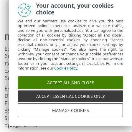
εταιρείας. Η εταιρεία θα καταργήσει αυτά
Your account, your cookies
τα δεδομένα 90 ημέρες μετά την εκτέλεση
choice
της ανάλυσης σφάλματος.
We and our partners use cookies to give you the best
optimized online experience, analyze our website traffic,
and serve you with personalized ads. You can agree to the
Πληροφορίες επικοινωνίας
collection of all cookies by clicking "Accept all and close",
decline all non-essential cookies by choosing "Accept
essential cookies only", or adjust your cookie settings by
Εάν ο χρήστης επιθυμεί να ασκήσει το
clicking "Manage cookies". You also have the right to
withdraw your consent or change your cookie preferences
δικαίωμά του ως υποκείμενο δεδομένων ή σε
anytime by clicking the "Manage cookies" link in our website
περίπτωση που υπάρχουν ερωτήσεις ή
footer or in your account settings (if available). For more
information, see our
Cookie Policy
.
ανησυχίες, μπορεί να αποστείλει μήνυμα στη
διεύθυνση:
ACCEPT ALL AND CLOSE
ESET, spol. s r.o.
Data Protection Officer
ACCEPT ESSENTIAL COOKIES ONLY
Einsteinova 24
85101 Bratislava
MANAGE COOKIES
Slovak Republic
dpo@eset.sk