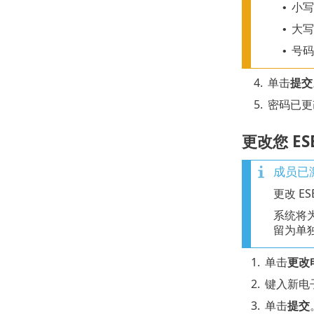
小写
•
大写
•
号码
•
4.
单击
提交
5.
密码已更
更改您 ES
成员已激活
更改 E
系统将为
留为单
1.
单击
更改
2.
键入新电子
3.
单击
提交