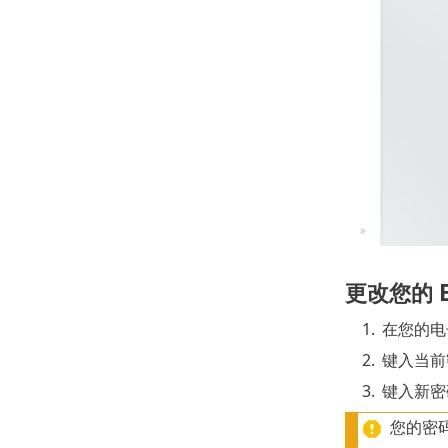
更改您的 E
1.
在您的电
2.
键入当前
3.
键入新密
您的密码