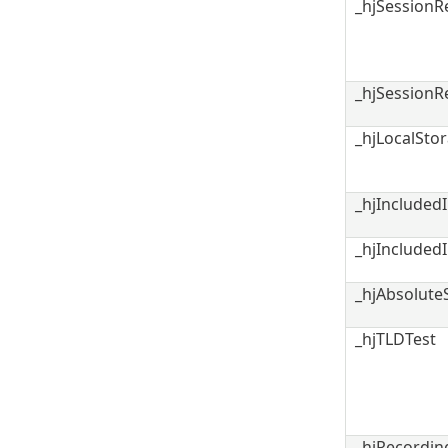
_hjSessionR
_hjSession
_hjLocalSto
_hjInclude
_hjIncluded
_hjAbsolute
_hjTLDTest
_hjRecordin