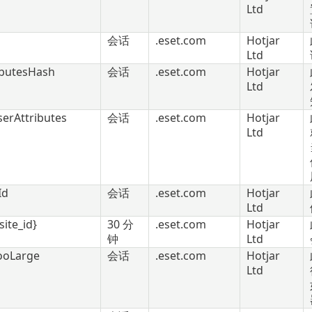
Ltd
会话
.eset.com
Hotjar
Ltd
ibutesHash
会话
.eset.com
Hotjar
Ltd
erAttributes
会话
.eset.com
Hotjar
Ltd
Id
会话
.eset.com
Hotjar
Ltd
site_id}
30 分
.eset.com
Hotjar
钟
Ltd
ooLarge
会话
.eset.com
Hotjar
Ltd