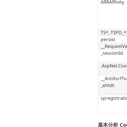
ARRAffinity
TS*, TSPD_*
persist
__RequestVe
_sessionId
.AspNet.Coo
__AntiXsrfT
_ehtdt
spregistrati
基本分析 Coo