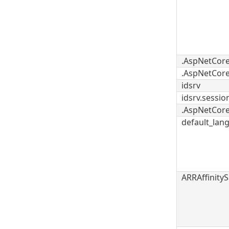
.AspNetCore
.AspNetCore
idsrv
idsrv.sessio
.AspNetCore
default_lan
ARRAffinity