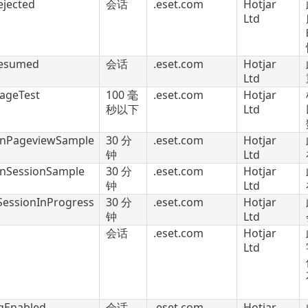
ejected
会话
.eset.com
Hotjar
Ltd
Resumed
会话
.eset.com
Hotjar
Ltd
rageTest
100 毫
.eset.com
Hotjar
秒以下
Ltd
dInPageviewSample
30 分
.eset.com
Hotjar
钟
Ltd
InSessionSample
30 分
.eset.com
Hotjar
钟
Ltd
SessionInProgress
30 分
.eset.com
Hotjar
钟
Ltd
会话
.eset.com
Hotjar
Ltd
gEnabled
会话
.eset.com
Hotjar