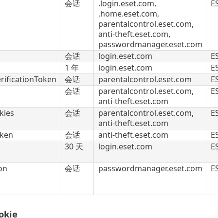
会话
.login.eset.com,
E
.home.eset.com,
parentalcontrol.eset.com,
anti-theft.eset.com,
passwordmanager.eset.com
会话
login.eset.com
E
1 年
login.eset.com
E
rificationToken
会话
parentalcontrol.eset.com
E
会话
parentalcontrol.eset.com,
E
anti-theft.eset.com
kies
会话
parentalcontrol.eset.com,
E
anti-theft.eset.com
oken
会话
anti-theft.eset.com
E
30 天
login.eset.com
E
on
会话
passwordmanager.eset.com
E
kie