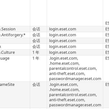
E
.Session
会话
login.eset.com
E
.Antiforgery.*
会话
login.eset.com
E
会话
login.eset.com
E
n
会话
login.eset.com
E
.Culture
1 年
login.eset.com
E
guage
1 年
.login.eset.com,
E
.home.eset.com,
parentalcontrol.eset.com,
anti-theft.eset.com,
passwordmanager.eset.com
SameSite
会话
.login.eset.com,
E
.home.eset.com,
parentalcontrol.eset.com,
anti-theft.eset.com,
passwordmanager.eset.com