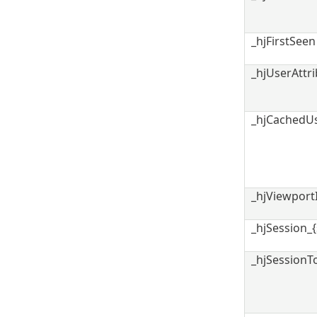
_hjFirstSeen
_hjUserAttr
_hjCachedUs
_hjViewport
_hjSession_{
_hjSessionT