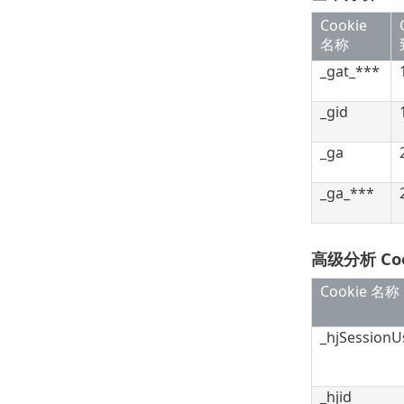
Cookie
名称
_gat_***
_gid
_ga
_ga_***
高级分析 Coo
Cookie 名称
_hjSessionUs
_hjid