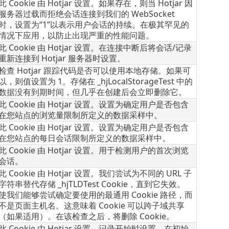
此 Cookie 由 Hotjar 设置。如果存在，则当 Hotjar 因
服务器过载而拒绝会话连接到我们的 WebSocket
时，设置为“1”以表示用户会话的持续。在极其罕见的
情况下应用，以防止出现严重的性能问题。
此 Cookie 由 Hotjar 设置。在连接中断后将会话/记录
重新连接到 Hotjar 服务器时设置。
检查 Hotjar 跟踪代码是否可以使用本地存储。如果可
以，则值设置为 1。存储在 _hjLocalStorageTest 中的
数据没有到期时间，但几乎在创建后会立即删除它。
此 Cookie 由 Hotjar 设置。设置为确定用户是否包含
在您站点的浏览量限制所定义的数据采样中。
此 Cookie 由 Hotjar 设置。设置为确定用户是否包含
在您站点的每日会话限制所定义的数据采样中。
此 Cookie 由 Hotjar 设置。用于检测用户的首次浏览
会话。
此 Cookie 由 Hotjar 设置。我们尝试为不同的 URL 子
字符串替代存储 _hjTLDTest Cookie，直到它失效。
使我们能够尝试确定要使用的最通用 Cookie 路径，而
不是页面主机名。这意味着 Cookie 可以跨子域共享
（如果适用）。在该检查之后，将删除 Cookie。
此 Cookie 由 Hotjar 设置。记录开始时设置。在初始